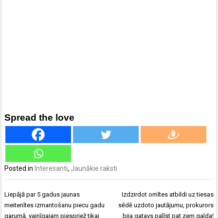
Spread the love
Posted in
Interesanti
,
Jaunākie raksti
Ziņu
Liepājā par 5 gadus jaunas
Izdzirdot omītes atbildi uz tiesas
izvēlne
meitenītes izmantošanu piecu gadu
sēdē uzdoto jautājumu, prokurors
garumā, vainīgajam piespriež tikai
bija gatavs palīst pat zem galda!