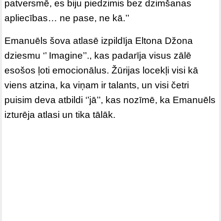
patversmē, es biju piedzimis bez dzimšanas
apliecības… ne pase, ne kā.’’
Emanuēls šova atlasē izpildīja Eltona Džona
dziesmu ‘’ Imagine’’., kas padarīja visus zālē
esošos ļoti emocionālus. Žūrijas locekļi visi kā
viens atzina, ka viņam ir talants, un visi četri
puisim deva atbildi ‘’jā’’, kas nozīmē, ka Emanuēls
izturēja atlasi un tika tālāk.