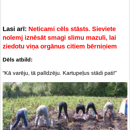
Lasi arī:
Neticami cēls stāsts. Sieviete
nolemj iznēsāt smagi slimu mazuli, lai
ziedotu viņa orgānus citiem bērniņiem
Dēls atbild:
“Kā varēju, tā palīdzēju. Kartupeļus stādi pati!”