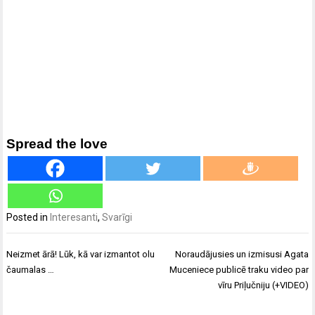
Spread the love
Posted in
Interesanti
,
Svarīgi
Ziņu
Neizmet ārā! Lūk, kā var izmantot olu
Noraudājusies un izmisusi Agata
izvēlne
čaumalas …
Muceniece publicē traku video par
vīru Priļučniju (+VIDEO)