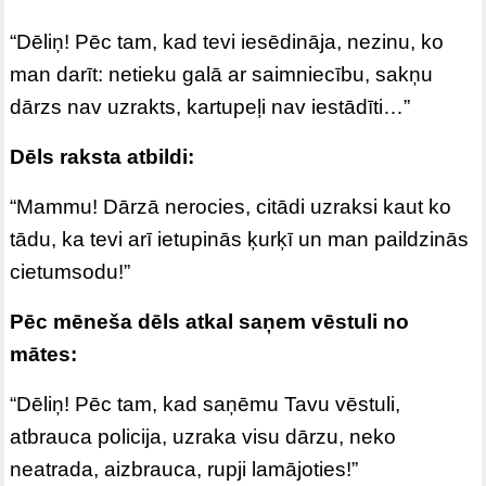
“Dēliņ! Pēc tam, kad tevi iesēdināja, nezinu, ko
man darīt: netieku galā ar saimniecību, sakņu
dārzs nav uzrakts, kartupeļi nav iestādīti…”
Dēls raksta atbildi:
“Mammu! Dārzā nerocies, citādi uzraksi kaut ko
tādu, ka tevi arī ietupinās ķurķī un man paildzinās
cietumsodu!”
Pēc mēneša dēls atkal saņem vēstuli no
mātes:
“Dēliņ! Pēc tam, kad saņēmu Tavu vēstuli,
atbrauca policija, uzraka visu dārzu, neko
neatrada, aizbrauca, rupji lamājoties!”