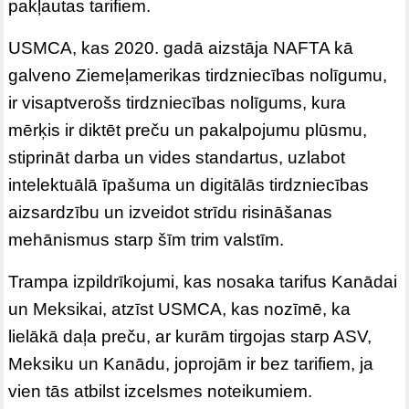
pakļautas tarifiem.
USMCA, kas 2020. gadā aizstāja NAFTA kā
galveno Ziemeļamerikas tirdzniecības nolīgumu,
ir visaptverošs tirdzniecības nolīgums, kura
mērķis ir diktēt preču un pakalpojumu plūsmu,
stiprināt darba un vides standartus, uzlabot
intelektuālā īpašuma un digitālās tirdzniecības
aizsardzību un izveidot strīdu risināšanas
mehānismus starp šīm trim valstīm.
Trampa izpildrīkojumi, kas nosaka tarifus Kanādai
un Meksikai, atzīst USMCA, kas nozīmē, ka
lielākā daļa preču, ar kurām tirgojas starp ASV,
Meksiku un Kanādu, joprojām ir bez tarifiem, ja
vien tās atbilst izcelsmes noteikumiem.