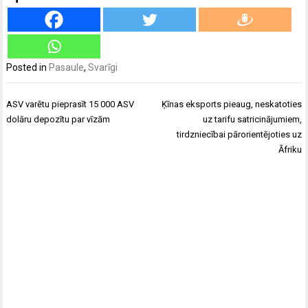
Posted in
Pasaule
,
Svarīgi
Ziņu
ASV varētu pieprasīt 15 000 ASV
Ķīnas eksports pieaug, neskatoties
izvēlne
dolāru depozītu par vīzām
uz tarifu satricinājumiem,
tirdzniecībai pārorientējoties uz
Āfriku