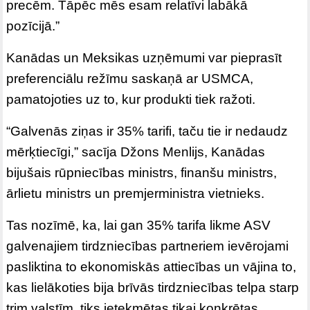
precēm. Tāpēc mēs esam relatīvi labākā
pozīcijā.”
Kanādas un Meksikas uzņēmumi var pieprasīt
preferenciālu režīmu saskaņā ar USMCA,
pamatojoties uz to, kur produkti tiek ražoti.
“Galvenās ziņas ir 35% tarifi, taču tie ir nedaudz
mērķtiecīgi,” sacīja Džons Menlijs, Kanādas
bijušais rūpniecības ministrs, finanšu ministrs,
ārlietu ministrs un premjerministra vietnieks.
Tas nozīmē, ka, lai gan 35% tarifa likme ASV
galvenajiem tirdzniecības partneriem ievērojami
pasliktina to ekonomiskās attiecības un vājina to,
kas lielākoties bija brīvās tirdzniecības telpa starp
trim valstīm, tiks ietekmētas tikai konkrētas