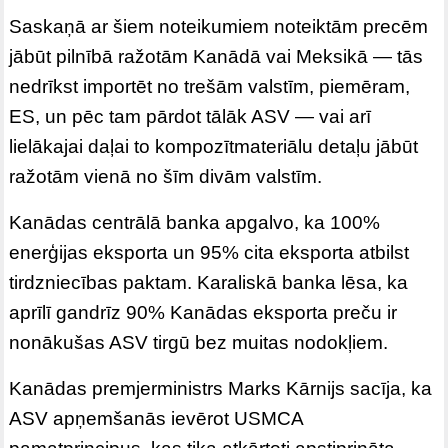
Saskaņā ar šiem noteikumiem noteiktām precēm
jābūt pilnībā ražotām Kanādā vai Meksikā — tās
nedrīkst importēt no trešām valstīm, piemēram,
ES, un pēc tam pārdot tālāk ASV — vai arī
lielākajai daļai to kompozītmateriālu detaļu jābūt
ražotām vienā no šīm divām valstīm.
Kanādas centrālā banka apgalvo, ka 100%
enerģijas eksporta un 95% cita eksporta atbilst
tirdzniecības paktam. Karaliskā banka lēsa, ka
aprīlī gandrīz 90% Kanādas eksporta preču ir
nonākušas ASV tirgū bez muitas nodokļiem.
Kanādas premjerministrs Marks Kārnijs sacīja, ka
ASV apņemšanās ievērot USMCA