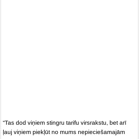
“Tas dod viņiem stingru tarifu virsrakstu, bet arī
ļauj viņiem piekļūt no mums nepieciešamajām