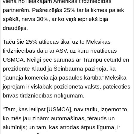
viena no lielākajām Amerikas tirdzniecības
partnerēm. Pašreizējās 25% tarifa likmes paliek
spēkā, nevis 30%, ar ko viņš iepriekš bija
draudējis.
Taču šie 25% attiecas tikai uz to Meksikas
tirdzniecības daļu ar ASV, uz kuru neattiecas
USMCA. Neilgi pēc sarunas ar Trampu ceturtdien
prezidente Klaudija Šeinbauma paziņoja, ka
“jaunajā komerciālajā pasaules kārtībā” Meksika
joprojām ir vislabāk pozicionētā valsts, pateicoties
brīvās tirdzniecības nolīgumam.
“Tam, kas ietilpst [USMCA], nav tarifu, izņemot to,
ko mēs jau zinām: automašīnas, tērauds un
alumīnijs; un tam, kas atrodas ārpus līguma, ir