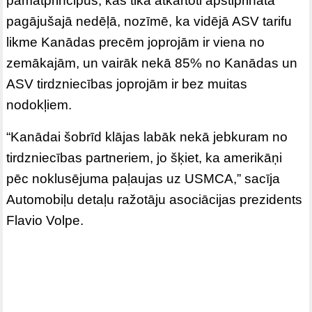
pamatprincipus, kas tika atkārtoti apstiprināta
pagājušajā nedēļā, nozīmē, ka vidējā ASV tarifu
likme Kanādas precēm joprojām ir viena no
zemākajām, un vairāk nekā 85% no Kanādas un
ASV tirdzniecības joprojām ir bez muitas
nodokļiem.
“Kanādai šobrīd klājas labāk nekā jebkuram no
tirdzniecības partneriem, jo šķiet, ka amerikāņi
pēc noklusējuma paļaujas uz USMCA,” sacīja
Automobiļu detaļu ražotāju asociācijas prezidents
Flavio Volpe.