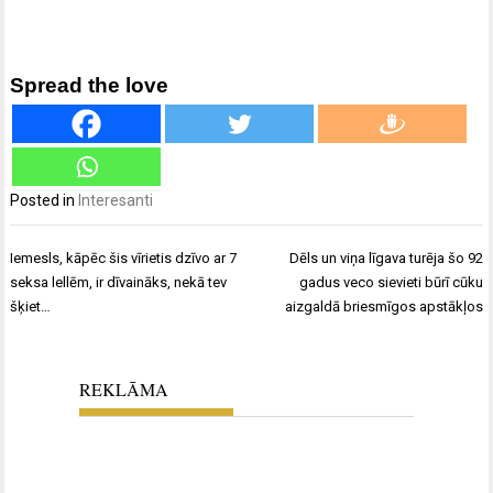
Spread the love
Posted in
Interesanti
Ziņu
Iemesls, kāpēc šis vīrietis dzīvo ar 7
Dēls un viņa līgava turēja šo 92
izvēlne
seksa lellēm, ir dīvaināks, nekā tev
gadus veco sievieti būrī cūku
šķiet…
aizgaldā briesmīgos apstākļos
REKLĀMA