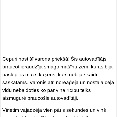
Cepuri nost šī varoņa priekšā! Šis autovadītājs
braucot ieraudzīja smago mašīnu zem, kuras bija
paslēpies mazs kaķēns, kurš nebija skaidri
saskatāms. Varonis ātri noreaģēja un nostāja ceļa
vidū nebaidoties ko par viņa rīcību teiks
aizmugurē braucošie autovadītāji.
Vīrietim vajadzēja vien pāris sekundes un viņš