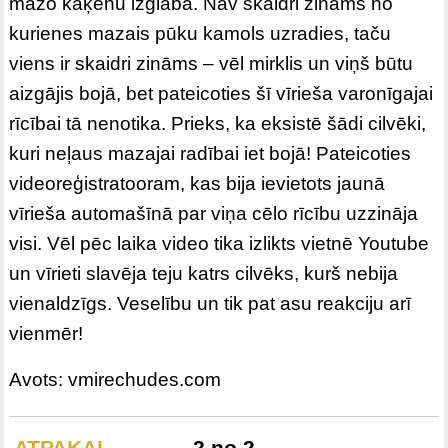
mazo kaķēnu izglāba. Nav skaidri zināms no
kurienes mazais pūku kamols uzradies, taču
viens ir skaidri zināms – vēl mirklis un viņš būtu
aizgājis bojā, bet pateicoties šī vīrieša varonīgajai
rīcībai tā nenotika. Prieks, ka eksistē šādi cilvēki,
kuri neļaus mazajai radībai iet bojā! Pateicoties
videoreģistratooram, kas bija ievietots jaunā
vīrieša automašīnā par viņa cēlo rīcību uzzināja
visi. Vēl pēc laika video tika izlikts vietnē Youtube
un vīrieti slavēja teju katrs cilvēks, kurš nebija
vienaldzīgs. Veselību un tik pat asu reakciju arī
vienmēr!
Avots: vmirechudes.com
ATPAKAĻ
2 no 2