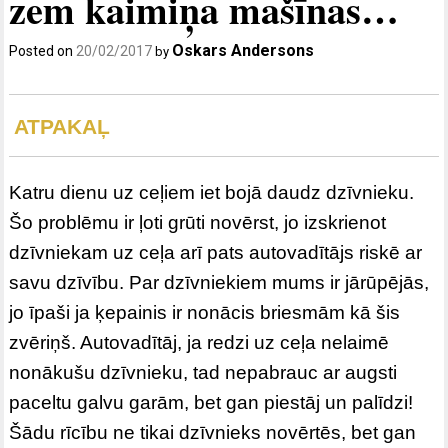
zem kaimiņa mašīnas…
Oskars Andersons
Posted on
20/02/2017
by
ATPAKAĻ
Katru dienu uz ceļiem iet bojā daudz dzīvnieku.
Šo problēmu ir ļoti grūti novērst, jo izskrienot
dzīvniekam uz ceļa arī pats autovadītājs riskē ar
savu dzīvību. Par dzīvniekiem mums ir jārūpējās,
jo īpaši ja ķepainis ir nonācis briesmām kā šis
zvēriņš. Autovadītāj, ja redzi uz ceļa nelaimē
nonākušu dzīvnieku, tad nepabrauc ar augsti
paceltu galvu garām, bet gan piestāj un palīdzi!
Šādu rīcību ne tikai dzīvnieks novērtēs, bet gan