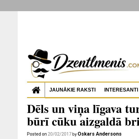
JAUNĀKIE RAKSTI
INTERESANTI
Dēls un viņa līgava tur
būrī cūku aizgaldā br
Oskars Andersons
Posted on
20/02/2017
by