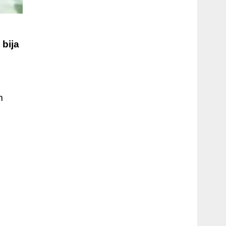
 bija
m
m