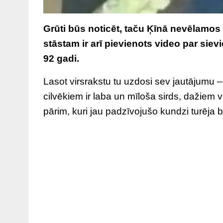
Grūti būs noticēt, taču Ķīnā nevēlamos 
stāstam ir arī pievienots video par sievie
92 gadi.
Lasot virsrakstu tu uzdosi sev jautājumu –
cilvēkiem ir laba un mīloša sirds, dažiem 
pārim, kuri jau padzīvojušo kundzi turēja b