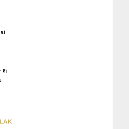
vai
 šī
e
LĀK