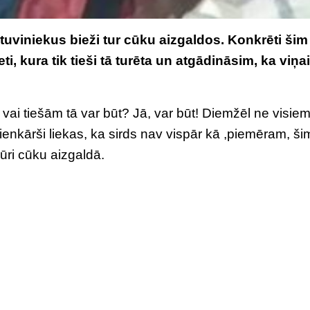
tuviniekus bieži tur cūku aizgaldos. Konkrēti šim
ti, kura tik tieši tā turēta un atgādināsim, ka viņai
 vai tiešām tā var būt? Jā, var būt! Diemžēl ne visie
vienkārši liekas, ka sirds nav vispār kā ,piemēram, ši
ūri cūku aizgaldā.