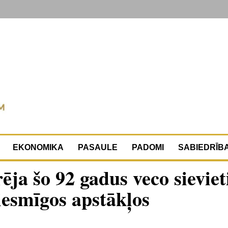
EKONOMIKA
PASAULE
PADOMI
SABIEDRĪB
ēja šo 92 gadus veco sieviet
iesmīgos apstākļos