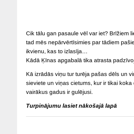
Cik tālu gan pasaule vēl var iet? Brīžiem li
tad mēs nepārvērtīsimies par tādiem pašie
ikvienu, kas to izlasīja…
Kādā Ķīnas apgabalā tika atrasta padzīvo
Kā izrādās viņu tur turēja pašas dēls un v
sieviete un viņas cietums, kur ir tikai koka 
vairākus gadus ir gulējusi.
Turpinājumu lasiet nākošajā lapā