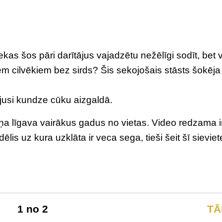
ekas šos pāri darītājus vajadzētu nežēlīgi sodīt, bet 
m cilvēkiem bez sirds? Šis sekojošais stāsts šokēja
jusi kundze cūku aizgaldā.
iņa līgava vairākus gadus no vietas. Video redzama ir
dēlis uz kura uzklāta ir veca sega, tieši šeit šī sieviet
1 no 2
TĀ