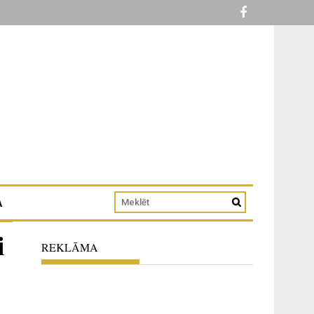
A
i
REKLĀMA