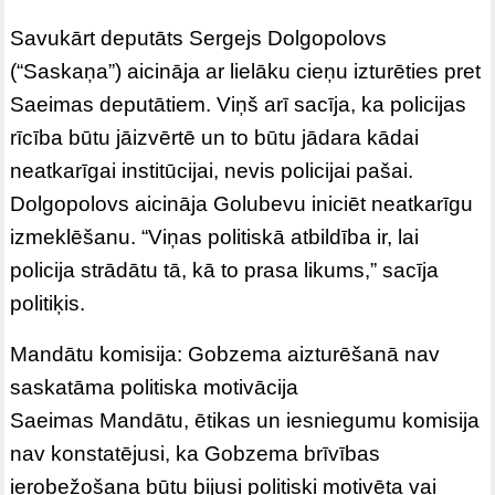
Savukārt deputāts Sergejs Dolgopolovs
(“Saskaņa”) aicināja ar lielāku cieņu izturēties pret
Saeimas deputātiem. Viņš arī sacīja, ka policijas
rīcība būtu jāizvērtē un to būtu jādara kādai
neatkarīgai institūcijai, nevis policijai pašai.
Dolgopolovs aicināja Golubevu iniciēt neatkarīgu
izmeklēšanu. “Viņas politiskā atbildība ir, lai
policija strādātu tā, kā to prasa likums,” sacīja
politiķis.
Mandātu komisija: Gobzema aizturēšanā nav
saskatāma politiska motivācija
Saeimas Mandātu, ētikas un iesniegumu komisija
nav konstatējusi, ka Gobzema brīvības
ierobežošana būtu bijusi politiski motivēta vai