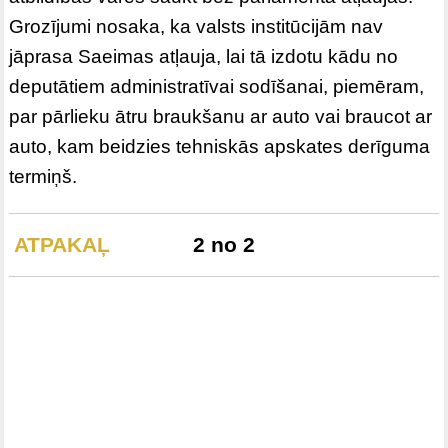
Grozījumi nosaka, ka valsts institūcijām nav
jāprasa Saeimas atļauja, lai tā izdotu kādu no
deputātiem administratīvai sodīšanai, piemēram,
par pārlieku ātru braukšanu ar auto vai braucot ar
auto, kam beidzies tehniskās apskates derīguma
termiņš.
ATPAKAĻ
2 no 2