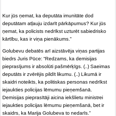
Kur jūs ņemat, ka deputāta imunitāte dod
deputātam atļauju izdarīt pārkāpumus? Kur jūs
ņemat, ka policists nedrīkst uzturēt sabiedrisko
kārtību, kas ir viņa pienākums.”
Golubevu debatēs arī aizstāvēja viņas partijas
biedrs Juris Pūce: “Redzams, ka demisijas
pieprasījums ir absolūti pašmērķīgs. (..) Saeimas
deputāts ir zvērējis pildīt likumu. (..) Likumā ir
skaidri noteikts, ka politiskas personas nedrīkst
iejaukties policijas lēmumu pieņemšanā.
Demisijas pieprasītāji aicina iekšlietu ministrei
iejaukties policijas lēmumu pieņemšanā, bet ir
skaidrs, ka Marija Golubeva to nedarīs.”