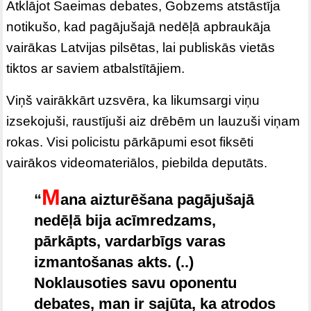
Atklājot Saeimas debates, Gobzems atstāstīja
notikušo, kad pagājušajā nedēļā apbraukāja
vairākas Latvijas pilsētas, lai publiskās vietās
tiktos ar saviem atbalstītājiem.
Viņš vairākkārt uzsvēra, ka likumsargi viņu
izsekojuši, raustījuši aiz drēbēm un lauzuši viņam
rokas. Visi policistu pārkāpumi esot fiksēti
vairākos videomateriālos, piebilda deputāts.
M
“
ana aizturēšana pagājušajā
nedēļā bija acīmredzams,
pārkāpts, vardarbīgs varas
izmantošanas akts. (..)
Noklausoties savu oponentu
debates, man ir sajūta, ka atrodos