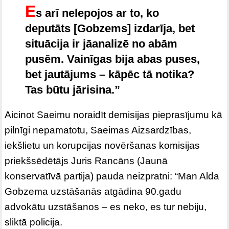
E
s arī nelepojos ar to, ko
deputāts [Gobzems] izdarīja, bet
situācija ir jāanalizē no abām
pusēm. Vainīgas bija abas puses,
bet jautājums – kāpēc tā notika?
Tas būtu jārisina.”
Aicinot Saeimu noraidīt demisijas pieprasījumu kā
pilnīgi nepamatotu, Saeimas Aizsardzības,
iekšlietu un korupcijas novēršanas komisijas
priekšsēdētājs Juris Rancāns (Jaunā
konservatīvā partija) pauda neizpratni: “Man Alda
Gobzema uzstāšanās atgādina 90.gadu
advokātu uzstāšanos – es neko, es tur nebiju,
sliktā policija.