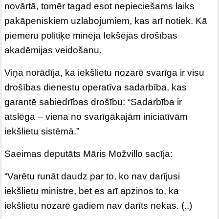
novārtā, tomēr tagad esot nepieciešams laiks
pakāpeniskiem uzlabojumiem, kas arī notiek. Kā
piemēru politiķe minēja Iekšējās drošības
akadēmijas veidošanu.
Viņa norādīja, ka iekšlietu nozarē svarīga ir visu
drošības dienestu operatīva sadarbība, kas
garantē sabiedrības drošību: “Sadarbība ir
atslēga – viena no svarīgākajām iniciatīvām
iekšlietu sistēmā.”
Saeimas deputāts Māris Možvillo sacīja:
“Varētu runāt daudz par to, ko nav darījusi
iekšlietu ministre, bet es arī apzinos to, ka
iekšlietu nozarē gadiem nav darīts nekas. (..)