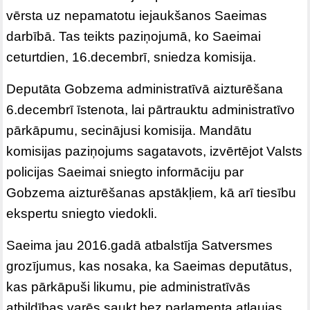
vērsta uz nepamatotu iejaukšanos Saeimas
darbībā. Tas teikts paziņojumā, ko Saeimai
ceturtdien, 16.decembrī, sniedza komisija.
Deputāta Gobzema administratīvā aizturēšana
6.decembrī īstenota, lai pārtrauktu administratīvo
pārkāpumu, secinājusi komisija. Mandātu
komisijas paziņojums sagatavots, izvērtējot Valsts
policijas Saeimai sniegto informāciju par
Gobzema aizturēšanas apstākļiem, kā arī tiesību
ekspertu sniegto viedokli.
Saeima jau 2016.gadā atbalstīja Satversmes
grozījumus, kas nosaka, ka Saeimas deputātus,
kas pārkāpuši likumu, pie administratīvās
atbildības varēs saukt bez parlamenta atļaujas.