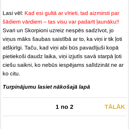
Lasi vēl:
Kad esi gultā ar vīrieti, tad aizmirsti par
šādiem vārdiem – tas visu var padarīt ļaunāku!!
Svari un Skorpioni uzreiz nespēs sadzīvot, jo
viņus māks šaubas saistībā ar to, ka viņi ir tik ļoti
atšķirīgi. Taču, kad viņi abi būs pavadījuši kopā
pietiekoši daudz laika, viņi izjutīs savā starpā ļoti
ciešu saikni, ko nebūs iespējams salīdzināt ne ar
ko citu.
Turpinājumu lasiet nākošajā lapā
1 no 2
TĀLĀK