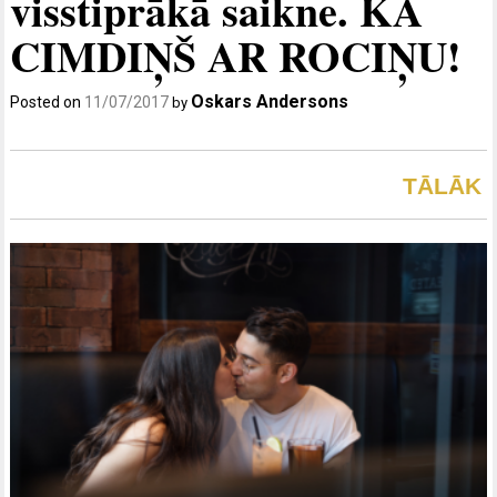
visstiprākā saikne. KĀ
CIMDIŅŠ AR ROCIŅU!
Oskars Andersons
Posted on
11/07/2017
by
TĀLĀK