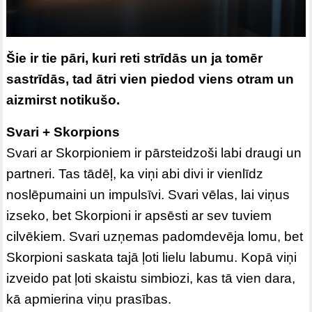
Šie ir tie pāri, kuri reti strīdās un ja tomēr
sastrīdās, tad ātri vien piedod viens otram un
aizmirst notikušo.
Svari + Skorpions
Svari ar Skorpioniem ir pārsteidzoši labi draugi un
partneri. Tas tādēļ, ka viņi abi divi ir vienlīdz
noslēpumaini un impulsīvi. Svari vēlas, lai viņus
izseko, bet Skorpioni ir apsēsti ar sev tuviem
cilvēkiem. Svari uzņemas padomdevēja lomu, bet
Skorpioni saskata tajā ļoti lielu labumu. Kopā viņi
izveido pat ļoti skaistu simbiozi, kas tā vien dara,
kā apmierina viņu prasības.