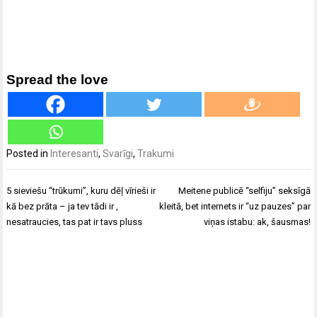
Spread the love
Posted in
Interesanti
,
Svarīgi
,
Trakumi
Ziņu
5 sieviešu “trūkumi”, kuru dēļ vīrieši ir
Meitene publicē “selfiju” seksīgā
izvēlne
kā bez prāta – ja tev tādi ir ,
kleitā, bet internets ir “uz pauzes” par
nesatraucies, tas pat ir tavs pluss
viņas istabu: ak, šausmas!