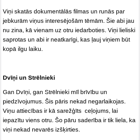
Viņi skatās dokumentālās filmas un runās par
jebkurām viņus interesējošām tēmām. Šie abi jau
nu zina, kā vienam uz otru iedarboties. Viņi lieliski
saprotas un abi ir neatkarīgi, kas ļauj viņiem būt
kopā ilgu laiku.
Dvīņi un Strēlnieki
Gan Dvīņi, gan Strēlnieki mīl brīvību un
piedzīvojumus. Šis pāris nekad negarlaikojas.
Viņu attiecības ir kā sarežģīts ceļojums, lai
iepazītu viens otru. Šo pāru saderība ir tik liela, ka
viņi nekad nevarēs izšķirties.