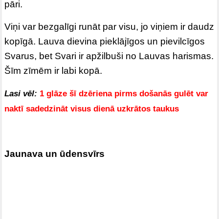
pāri.
Viņi var bezgalīgi runāt par visu, jo viņiem ir daudz
kopīgā. Lauva dievina pieklājīgos un pievilcīgos
Svarus, bet Svari ir apžilbuši no Lauvas harismas.
Šīm zīmēm ir labi kopā.
Lasi vēl:
1 glāze šī dzēriena pirms došanās gulēt var
naktī sadedzināt visus dienā uzkrātos taukus
Jaunava un ūdensvīrs