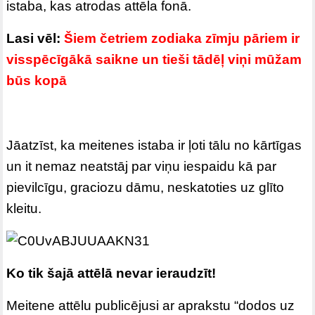
istaba, kas atrodas attēla fonā.
Lasi vēl:
Šiem četriem zodiaka zīmju pāriem ir
visspēcīgākā saikne un tieši tādēļ viņi mūžam
būs kopā
Jāatzīst, ka meitenes istaba ir ļoti tālu no kārtīgas
un it nemaz neatstāj par viņu iespaidu kā par
pievilcīgu, graciozu dāmu, neskatoties uz glīto
kleitu.
Ko tik šajā attēlā nevar ieraudzīt!
Meitene attēlu publicējusi ar aprakstu “dodos uz