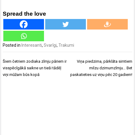
Spread the love
Posted in
Interesanti
,
Svarīgi
,
Trakumi
Ziņu
Šiem četriem zodiaka zīmju pāriem ir
Viņa piedzima, pārklāta simtiem
izvēlne
visspēcīgākā saikne un tieši tādēļ
milzu dzimumzīmju… Bet
viņi mūžam būs kopā
paskatieties uz viņu pēc 20 gadiem!