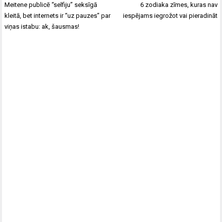
Ziņu
Meitene publicē “selfiju” seksīgā
6 zodiaka zīmes, kuras nav
izvēlne
kleitā, bet internets ir “uz pauzes” par
iespējams iegrožot vai pieradināt
viņas istabu: ak, šausmas!