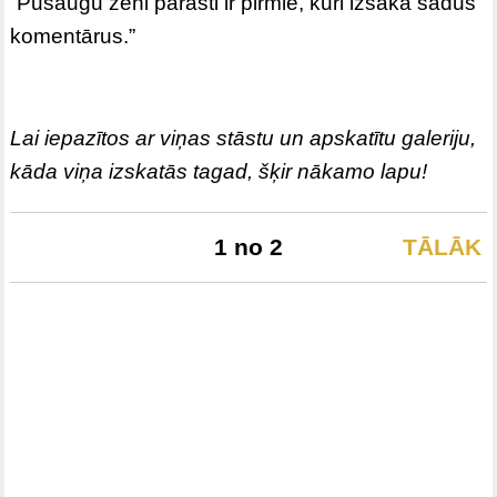
“Pusaugu zēni parasti ir pirmie, kuri izsaka šādus
komentārus.”
Lai iepazītos ar viņas stāstu un apskatītu galeriju,
kāda viņa izskatās tagad, šķir nākamo lapu!
1 no 2
TĀLĀK