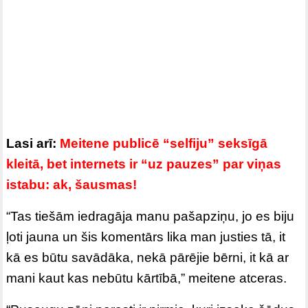
Lasi arī:
Meitene publicē “selfiju” seksīgā
kleitā, bet internets ir “uz pauzes” par viņas
istabu: ak, šausmas!
“Tas tiešām iedragāja manu pašapziņu, jo es biju
ļoti jauna un šis komentārs lika man justies tā, it
kā es būtu savādāka, nekā pārējie bērni, it kā ar
mani kaut kas nebūtu kārtībā,” meitene atceras.