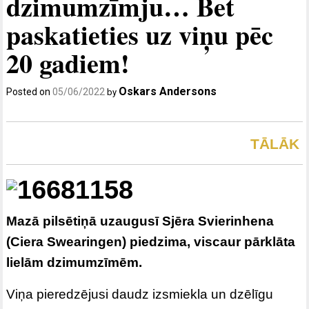
dzimumzīmju… Bet
paskatieties uz viņu pēc
20 gadiem!
Oskars Andersons
Posted on
05/06/2022
by
TĀLĀK
Mazā pilsētiņā uzaugusī Sjēra Svierinhena
(Ciera Swearingen) piedzima, viscaur pārklāta
lielām dzimumzīmēm.
Viņa pieredzējusi daudz izsmiekla un dzēlīgu