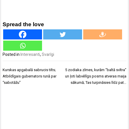
Spread the love
Posted in
Interesanti
,
Svarīgi
Ziņu
Kurskas apgabalā sabrucis tilts;
5 zodiaka zīmes, kurām “baltā svītra”
izvēlne
Atbildīgais gubernators runā par
un ļoti labvēlīgs posms atveras maija
“sabotāžu”
sākumā; Tas turpināsies līdz pat…