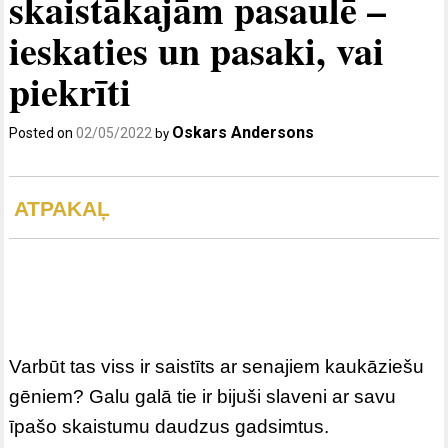
skaistākajām pasaulē –
ieskaties un pasaki, vai
piekrīti
Oskars Andersons
Posted on
02/05/2022
by
ATPAKAĻ
Varbūt tas viss ir saistīts ar senajiem kaukāziešu
gēniem? Galu galā tie ir bijuši slaveni ar savu
īpašo skaistumu daudzus gadsimtus.