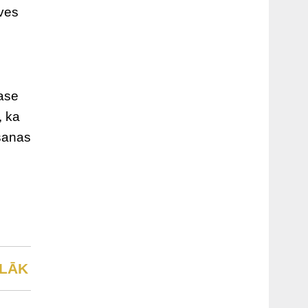
īves
lase
, ka
āšanas
LĀK