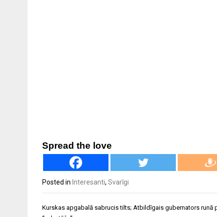
Spread the love
Posted in
Interesanti
,
Svarīgi
Ziņu
Kurskas apgabalā sabrucis tilts; Atbildīgais gubernators runā 