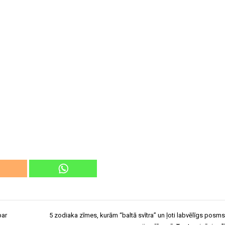
par
5 zodiaka zīmes, kurām “baltā svītra” un ļoti labvēlīgs posms