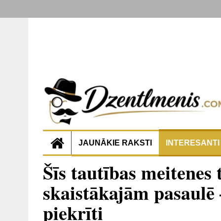
JAUNĀKIE RAKSTI
INTERESANTI
Šīs tautības meitenes 
skaistākajām pasaulē –
piekrīti