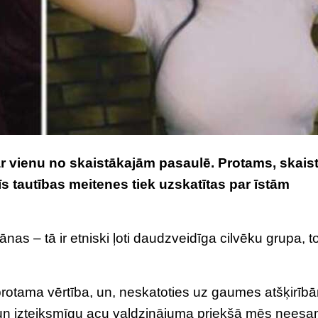
par vienu no skaistākajām pasaulē. Protams, skai
i šīs tautības meitenes tiek uzskatītas par īstām
as – tā ir etniski ļoti daudzveidīga cilvēku grupa, 
protama vērtība, un, neskatoties uz gaumes atšķirīb
 un izteiksmīgu acu valdzinājuma priekšā mēs nees