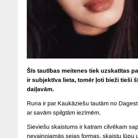
Šīs tautības meitenes tiek uzskatītas 
ir subjektīva lieta, tomēr ļoti bieži tieš
daiļavām.
Runa ir par Kaukāziešu tautām no Dagestān
ar savām spilgtām iezīmēm.
Sieviešu skaistums ir katram cilvēkam sa
nevainojamās sejas formas, skaistu lūpu