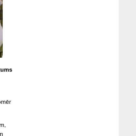
stums
tomēr
ām,
am