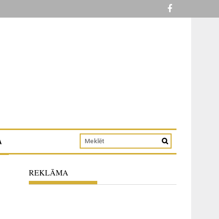
A
REKLĀMA