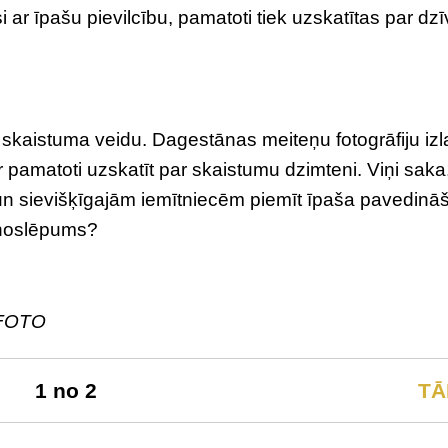
i ar īpašu pievilcību, pamatoti tiek uzskatītas par dz
 skaistuma veidu. Dagestānas meiteņu fotogrāfiju iz
 pamatoti uzskatīt par skaistumu dzimteni. Viņi saka
un sievišķīgajām iemītniecēm piemīt īpaša pavedin
u noslēpums?
u FOTO
1 no 2
TĀ