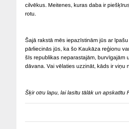
cilvēkus. Meitenes, kuras daba ir piešķīrus
rotu.
Šajā rakstā mēs iepazīstinām jūs ar īpašu
pārliecinās jūs, ka šo Kaukāza reģionu var
šīs republikas neparastajām, burvīgajām 
dāvana. Vai vēlaties uzzināt, kāds ir viņ
Šķir otru lapu, lai lasītu tālāk un apskatīt