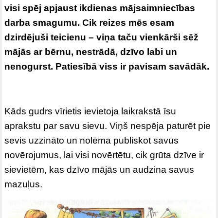
visi spēj apjaust ikdienas mājsaimniecības
darba smagumu. Cik reizes mēs esam
dzirdējuši teicienu – viņa taču vienkārši sēž
mājās ar bērnu, nestrādā, dzīvo labi un
nenogurst. Patiesībā viss ir pavisam savādāk.
Kāds gudrs vīrietis ievietoja laikrakstā īsu
aprakstu par savu sievu. Viņš nespēja paturēt pie
sevis uzzināto un nolēma publiskot savus
novērojumus, lai visi novērtētu, cik grūta dzīve ir
sievietēm, kas dzīvo mājās un audzina savus
mazuļus.