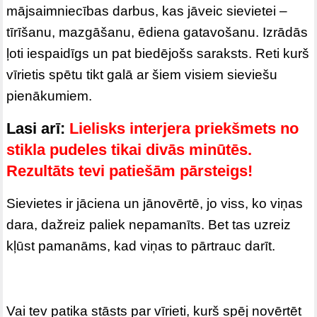
mājsaimniecības darbus, kas jāveic sievietei –
tīrīšanu, mazgāšanu, ēdiena gatavošanu. Izrādās
ļoti iespaidīgs un pat biedējošs saraksts. Reti kurš
vīrietis spētu tikt galā ar šiem visiem sieviešu
pienākumiem.
Lasi arī:
Lielisks interjera priekšmets no
stikla pudeles tikai divās minūtēs.
Rezultāts tevi patiešām pārsteigs!
Sievietes ir jāciena un jānovērtē, jo viss, ko viņas
dara, dažreiz paliek nepamanīts. Bet tas uzreiz
kļūst pamanāms, kad viņas to pārtrauc darīt.
Vai tev patika stāsts par vīrieti, kurš spēj novērtēt