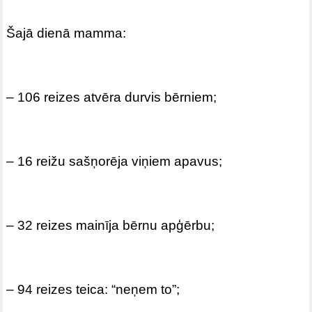
Šajā dienā mamma:
– 106 reizes atvēra durvis bērniem;
– 16 reižu sašņorēja viņiem apavus;
– 32 reizes mainīja bērnu apģērbu;
– 94 reizes teica: “neņem to”;