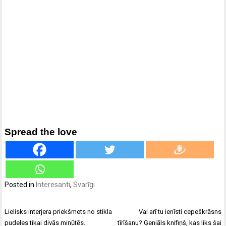
Spread the love
Posted in
Interesanti
,
Svarīgi
Ziņu
Lielisks interjera priekšmets no stikla
Vai arī tu ienīsti cepeškrāsns
izvēlne
pudeles tikai divās minūtēs.
tīrīšanu? Ģeniāls knifiņš, kas liks šai