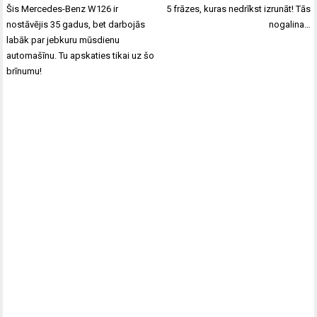
Ziņu
Šis Mercedes-Benz W126 ir
5 frāzes, kuras nedrīkst izrunāt! Tās
izvēlne
nostāvējis 35 gadus, bet darbojās
nogalina…
labāk par jebkuru mūsdienu
automašīnu. Tu apskaties tikai uz šo
brīnumu!