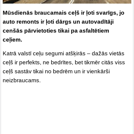
Mūsdienās braucamais ceļš ir ļoti svarīgs, jo
auto remonts ir ļoti dārgs un autovadītāji
cenšās pārvietoties tikai pa asfaltētiem
ceļiem.
Katrā valstī ceļu segumi atšķirās – dažās vietās
ceļš ir perfekts, ne bedrītes, bet tikmēr citās viss
ceļš sastāv tikai no bedrēm un ir vienkārši
neizbraucams.