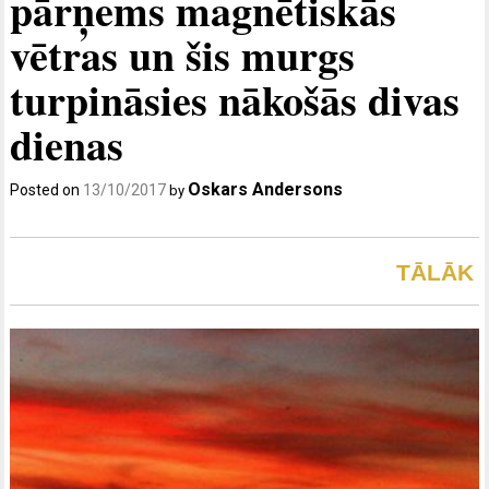
pārņems magnētiskās
vētras un šis murgs
turpināsies nākošās divas
dienas
Oskars Andersons
Posted on
13/10/2017
by
TĀLĀK