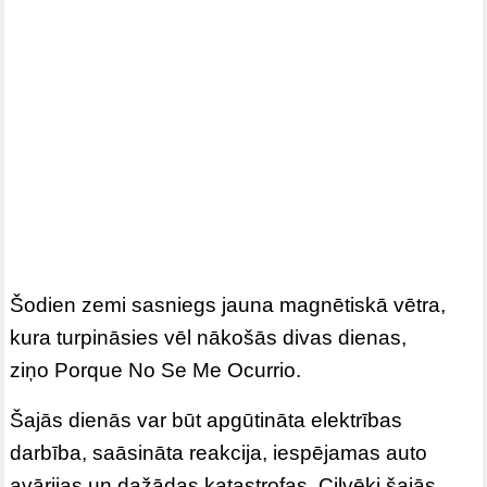
Šodien zemi sasniegs jauna magnētiskā vētra,
kura turpināsies vēl nākošās divas dienas,
ziņo Porque No Se Me Ocurrio.
Šajās dienās var būt apgūtināta elektrības
darbība, saāsināta reakcija, iespējamas auto
avārijas un dažādas katastrofas. Cilvēki šajās