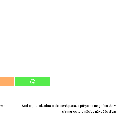
 var
Šodien, 13. oktobra piektdienā pasauli pārņems magnētiskās v
šis murgs turpināsies nākošās diva