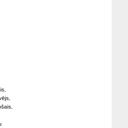
is,
vējs,
ošais,
u