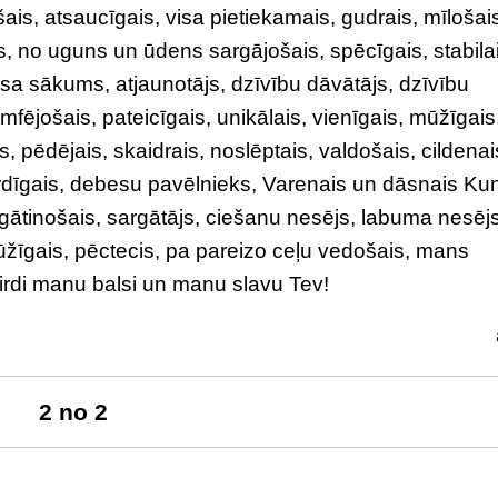
ais, atsaucīgais, visa pietiekamais, gudrais, mīlošai
is, no uguns un ūdens sargājošais, spēcīgais, stabila
visa sākums, atjaunotājs, dzīvību dāvātājs, dzīvību
mfējošais, pateicīgais, unikālais, vienīgais, mūžīgais
s, pēdējais, skaidrais, noslēptais, valdošais, cildenai
sirdīgais, debesu pavēlnieks, Varenais un dāsnais Ku
bagātinošais, sargātājs, ciešanu nesējs, labuma nesējs
ūžīgais, pēctecis, pa pareizo ceļu vedošais, mans
irdi manu balsi un manu slavu Tev!
2 no 2