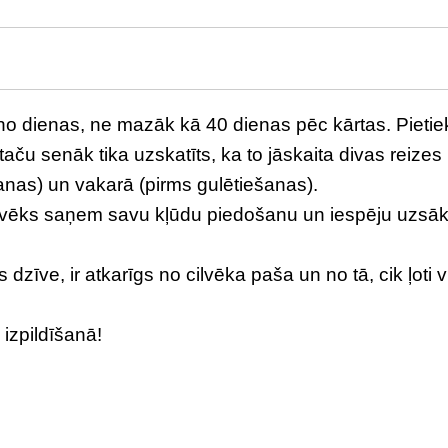
no dienas, ne mazāk kā 40 dienas pēc kārtas. Pietie
ā, taču senāk tika uzskatīts, ka to jāskaita divas reizes
anas) un vakarā (pirms gulētiešanas).
ilvēks saņem savu kļūdu piedošanu un iespēju uzsāk
 dzīve, ir atkarīgs no cilvēka paša un no tā, cik ļoti v
izpildīšanā!