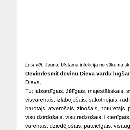
Lasi vēl:
Jauna, bīstama infekcija no sākuma sk
Deviņdesmit deviņu Dieva vārdu lūgša
Dievs,
Tu: labsirdīgais, žēlīgais, majestātiskais, 
visvarenais, izlabojošais, sākotnējais, radī
barotājs, atverošais, zinošais, noturētājs, 
visu dzirdošais, visu redzošais, liktenīgais
varenais, dziedējošais, pateicīgais, visaug