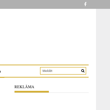
A
REKLĀMA