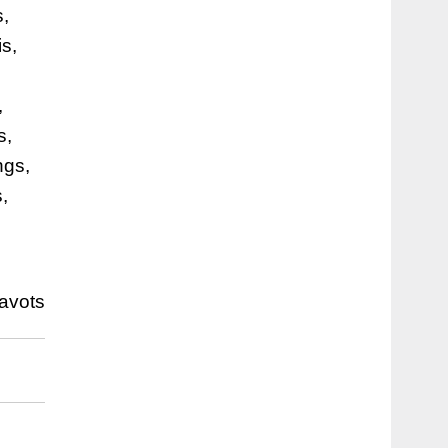
s,
is,
,
s,
ngs,
,
avots