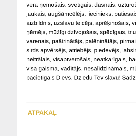
vērā ņemošais, svētīgais, dāsnais, uzturoš
jaukais, augšāmcēlējs, liecinieks, patiesa
aizbildnis, uzslavu teicējs, aprēķinošais, 
ņēmējs, mūžīgi dzīvojošais, spēcīgais, triu
varenais, paātrinātājs, palēninātājs, pirmai
sirds apvērsējs, atriebējs, piedevējs, lab
neitrālais, visaptverošais, neatkarīgais, 
visa gaisma, vadītājs, nesalīdzināmais, m
pacietīgais Dievs. Dziedu Tev slavu! Sadz
ATPAKAĻ