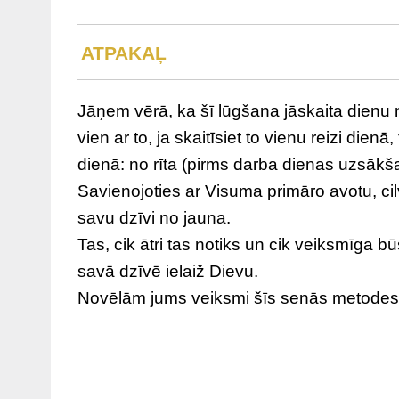
ATPAKAĻ
Jāņem vērā, ka šī lūgšana jāskaita dienu 
vien ar to, ja skaitīsiet to vienu reizi dien
dienā: no rīta (pirms darba dienas uzsākš
Savienojoties ar Visuma primāro avotu, c
savu dzīvi no jauna.
Tas, cik ātri tas notiks un cik veiksmīga būs
savā dzīvē ielaiž Dievu.
Novēlām jums veiksmi šīs senās metodes 