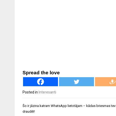
Spread the love
Posted in
Interesanti
Ziņu
Šo ir jāzina katram WhatsApp lietotājam – kādas briesmas tev
izvēlne
draudēt!