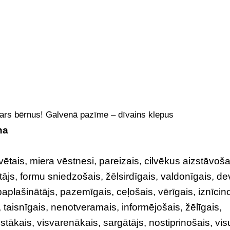
ars bērnus! Galvenā pazīme – dīvains klepus
na
svētais, miera vēstnesi, pareizais, cilvēkus aizstāvoša
tājs, formu sniedzošais, žēlsirdīgais, valdonīgais, de
paplašinātājs, pazemīgais, ceļošais, vērīgais, iznīcin
, taisnīgais, nenotveramais, informējošais, žēlīgais,
stākais, visvarenākais, sargātājs, nostiprinošais, vis