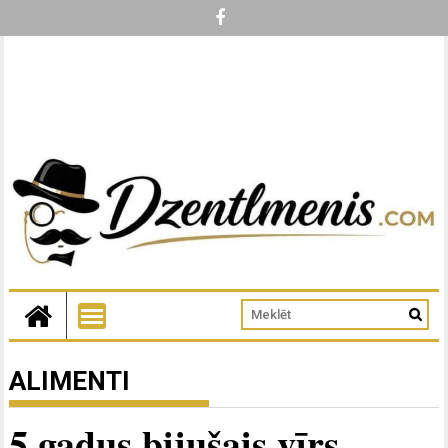
ALIMENTI
5 gadus bijušais vīrs