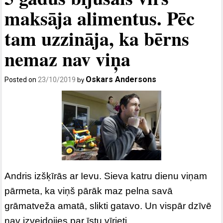
maksāja alimentus. Pēc
tam uzzināja, ka bērns
nemaz nav viņa
Oskars Andersons
Posted on
23/10/2019
by
Andris izšķīrās ar Ievu. Sieva katru dienu viņam
pārmeta, ka viņš pārāk maz pelna savā
grāmatveža amatā, slikti gatavo. Un vispār dzīvē
nav izveidojies par īstu vīrieti.