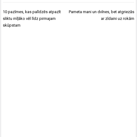
Ziņu
10 pazīmes, kas palīdzēs atpazīt
Pameta mani un dvīnes, bet atgriezās
izvēlne
sliktu mīļāko vēl līdz pirmajam
ar zīdaini uz rokām
skūpstam