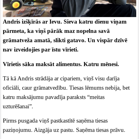
Andris izšķīrās ar Ievu. Sieva katru dienu viņam
pārmeta, ka viņš pārāk maz nopelna savā
grāmatveža amatā, slikti gatavo. Un vispār dzīvē
nav izveidojies par īstu vīrieti.
Vīrietis sāka maksāt alimentus. Katru mēnesi.
Tā kā Andris strādāja ar cipariem, viņš visu darīja
oficiāli, caur grāmatvedību. Tiesas lēmums nebija, bet
katru maksājumu pavadīja paraksts “meitas
uzturēšanai”.
Pirms pusgada viņš pastkastītē saņēma tiesas
paziņojumu. Aizgāja uz pastu. Saņēma tiesas prāvu.