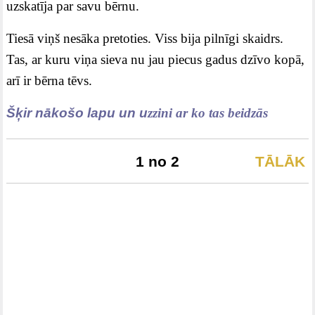
uzskatīja par savu bērnu.
Tiesā viņš nesāka pretoties. Viss bija pilnīgi skaidrs.
Tas, ar kuru viņa sieva nu jau piecus gadus dzīvo kopā,
arī ir bērna tēvs.
Šķir nākošo lapu un u
z
zini ar ko tas beidzās
1 no 2
TĀLĀK