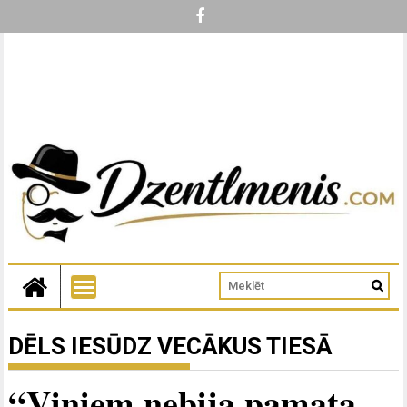
DĒLS IESŪDZ VECĀKUS TIESĀ
“Viņiem nebija pamata