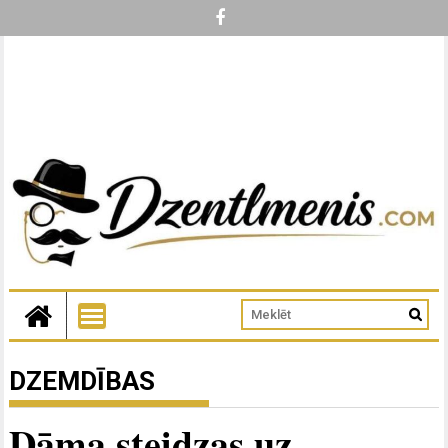
DZEMDĪBAS
Dāma steidzas uz