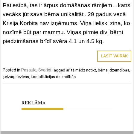
Patiesībā, tas ir ārpus domāšanas rāmjiem…katrs
vecāks jūt sava bērna unikalitāti. 29 gadus vecā
Krisija Korbita nav izņēmums. Viņa lieliski zina, ko
nozīmē būt par mammu. Viņas pirmie divi bērni
piedzimšanas brīdī svēra 4.1 un 4.5 kg.
LASĪT VAIRĀK
Posted in
Pasaule
,
Svarīgi
Tagged
arī tā mēdz notikt
,
bērns
,
dzemdības
,
ķeizargrieziens
,
komplikācijas dzemdībās
REKLĀMA