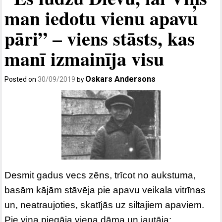
man iedotu vienu apavu
pāri” – viens stāsts, kas
manī izmainīja visu
Oskars Andersons
Posted on
30/09/2019
by
Desmit gadus vecs zēns, trīcot no aukstuma,
basām kājām stāvēja pie apavu veikala vitrīnas
un, neatraujoties, skatījās uz siltajiem apaviem.
Pie viņa piegāja viena dāma un jautāja: