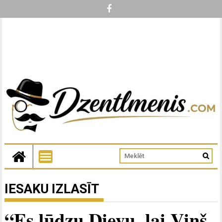
IESAKU IZLASĪT
“Es lūdzu Dievu, lai Viņš