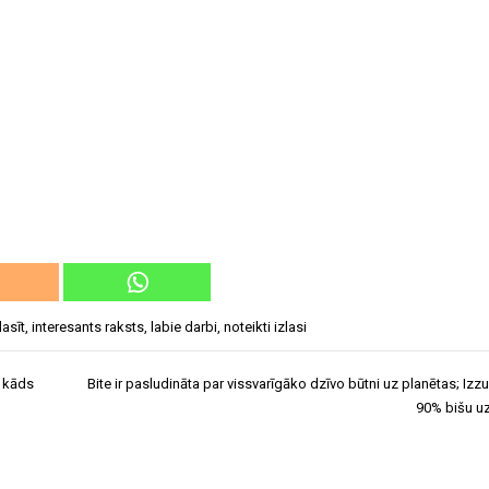
lasīt
,
interesants raksts
,
labie darbi
,
noteikti izlasi
 kāds
Bite ir pasludināta par vissvarīgāko dzīvo būtni uz planētas; Izz
90% bišu u