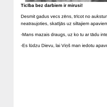
Ticība bez darbiem ir mirusi!
Desmit gadus vecs zēns, trīcot no aukstu
neatraujoties, skatījās uz siltajiem apavie
-Mans mazais draugs, uz ko tu ar tādu inte
-Es lūdzu Dievu, lai Viņš man iedotu apavu