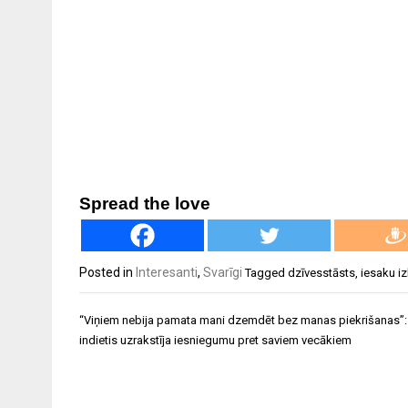
Spread the love
Posted in
Interesanti
,
Svarīgi
Tagged
dzīvesstāsts
,
iesaku iz
Ziņu
“Viņiem nebija pamata mani dzemdēt bez manas piekrišanas”:
izvēlne
indietis uzrakstīja iesniegumu pret saviem vecākiem