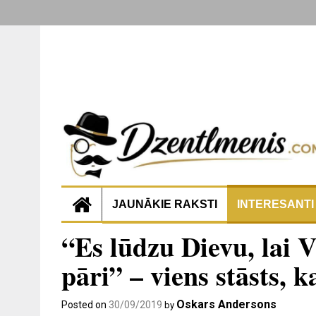
JAUNĀKIE RAKSTI
INTERESANTI
“Es lūdzu Dievu, lai 
pāri” – viens stāsts, 
Oskars Andersons
Posted on
30/09/2019
by