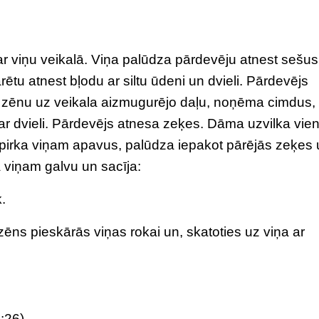
 viņu veikalā. Viņa palūdza pārdevēju atnest sešus
ētu atnest bļodu ar siltu ūdeni un dvieli. Pārdevējs
a zēnu uz veikala aizmugurējo daļu, noņēma cimdus,
r dvieli. Pārdevējs atnesa zeķes. Dāma uzvilka vie
opirka viņam apavus, palūdza iepakot pārējās zeķes
viņam galvu un sacīja:
.
zēns pieskārās viņas rokai un, skatoties uz viņa ar
:26)