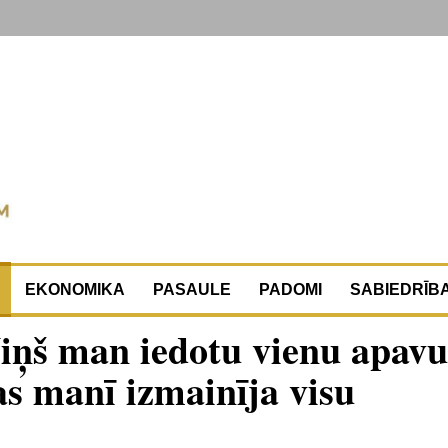
EKONOMIKA
PASAULE
PADOMI
SABIEDRĪB
Viņš man iedotu vienu apavu
kas manī izmainīja visu