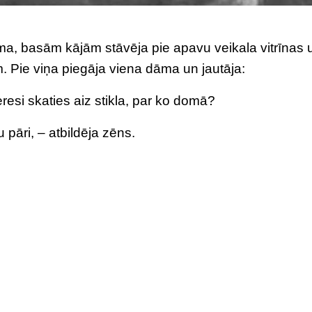
ma, basām kājām stāvēja pie apavu veikala vitrīnas 
m. Pie viņa piegāja viena dāma un jautāja:
resi skaties aiz stikla, par ko domā?
 pāri, – atbildēja zēns.