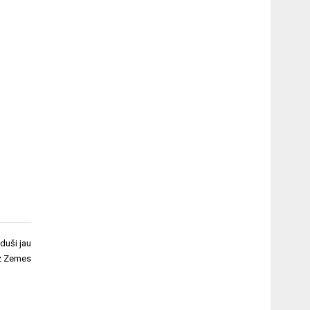
uduši jau
z Zemes