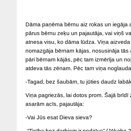
Dāma paņēma bērnu aiz rokas un iegāja ar
pārus bērnu zeķu un pajautāja, vai viņš var
atnesa visu, ko dāma lūdza. Viņa aizved
nomazgāja bērnam kājas, nosusināja tās a
pāri bērnam kājās, pēc tam izmērīja un n
atdeva tās zēnam. Pēc tam viņa noglauda 
-Tagad, bez šaubām, tu jūties daudz labāk
Viņa pagriezās, lai dotos prom. Šajā brīdī 
asarām acīs, pajautāja:
-Vai Jūs esat Dieva sieva?
-“Ticība bez darbiem ir nedzīva” (Jēkaba 2