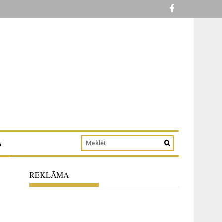
A
REKLĀMA