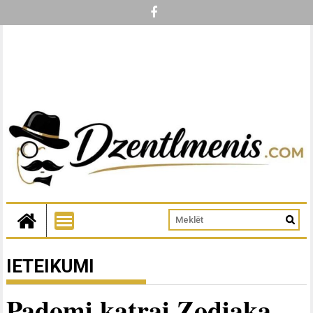
IETEIKUMI
Padomi katrai Zodiaka