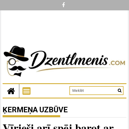
ĶERMEŅA UZBŪVE
Vīrieši arī spēj barot ar