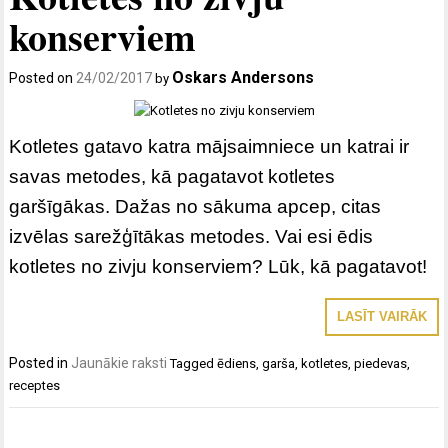
konserviem
Oskars Andersons
Posted on
24/02/2017
by
Kotletes gatavo katra mājsaimniece un katrai ir
savas metodes, kā pagatavot kotletes
garšīgākas. Dažas no sākuma apcep, citas
izvēlas sarežģītākas metodes. Vai esi ēdis
kotletes no zivju konserviem? Lūk, kā pagatavot!
LASĪT VAIRĀK
Posted in
Jaunākie raksti
Tagged
ēdiens
,
garša
,
kotletes
,
piedevas
,
receptes