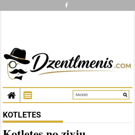
KOTLETES
Kotletes no zivju