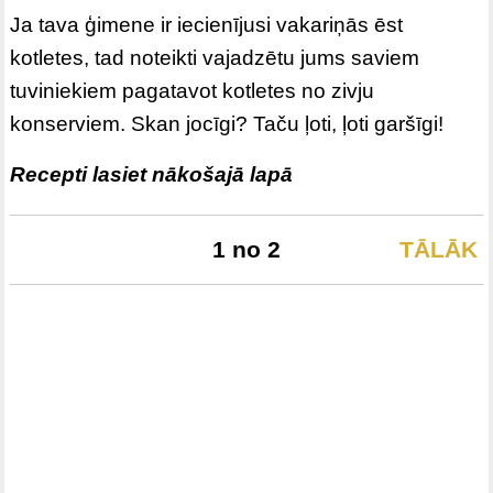
Ja tava ģimene ir iecienījusi vakariņās ēst
kotletes, tad noteikti vajadzētu jums saviem
tuviniekiem pagatavot kotletes no zivju
konserviem. Skan jocīgi? Taču ļoti, ļoti garšīgi!
Recepti lasiet nākošajā lapā
1 no 2
TĀLĀK