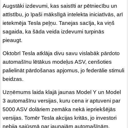
Augstāki izdevumi, kas saistīti ar pētniecību un
attīstību, jo īpaši mākslīgā intelekta iniciatīvās, arī
ietekmēja Tesla peļņu. Tanejas sacīja, ka viņš
sagaida, ka šāda veida izdevumi turpinās
pieaugt.
Oktobrī Tesla atklāja divu savu vislabāk pārdoto
automašīnu lētākus modeļus ASV, cenšoties
palielināt pārdošanas apjomus, jo federālie stimuli
beidzas.
Uzņēmums laida klajā jaunas Model Y un Model
3 automašīnu versijas, kuru cena ir aptuveni par
5000 ASV dolāriem zemāka nekā iepriekšējās
versijas. Tomēr Tesla akcijas kritās, jo investori
nebija sajūsmā par jaunajām automašīnām.