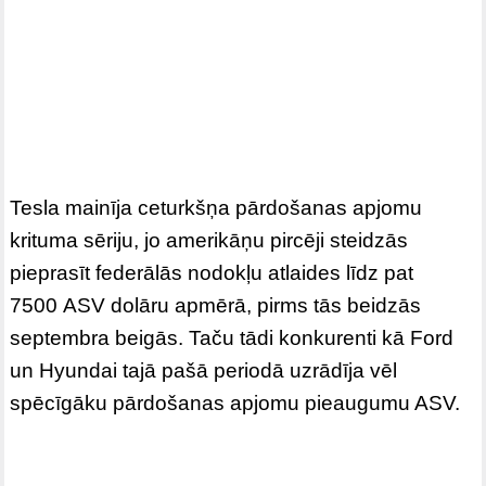
Tesla mainīja ceturkšņa pārdošanas apjomu
krituma sēriju, jo amerikāņu pircēji steidzās
pieprasīt federālās nodokļu atlaides līdz pat
7500 ASV dolāru apmērā, pirms tās beidzās
septembra beigās. Taču tādi konkurenti kā Ford
un Hyundai tajā pašā periodā uzrādīja vēl
spēcīgāku pārdošanas apjomu pieaugumu ASV.