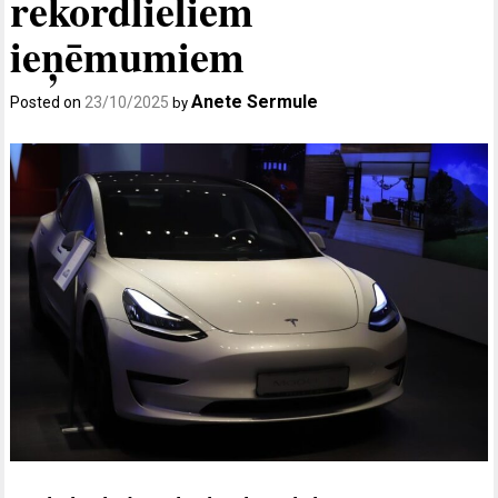
rekordlieliem
ieņēmumiem
Anete Sermule
Posted on
23/10/2025
by