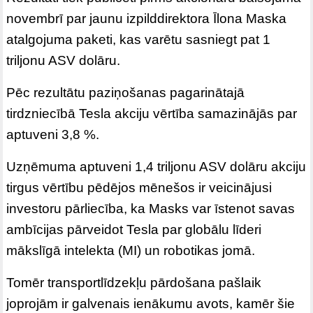
novembrī par jaunu izpilddirektora Īlona Maska
atalgojuma paketi, kas varētu sasniegt pat 1
triljonu ASV dolāru.
Pēc rezultātu paziņošanas pagarinātajā
tirdzniecībā Tesla akciju vērtība samazinājās par
aptuveni 3,8 %.
Uzņēmuma aptuveni 1,4 triljonu ASV dolāru akciju
tirgus vērtību pēdējos mēnešos ir veicinājusi
investoru pārliecība, ka Masks var īstenot savas
ambīcijas pārveidot Tesla par globālu līderi
mākslīgā intelekta (MI) un robotikas jomā.
Tomēr transportlīdzekļu pārdošana pašlaik
joprojām ir galvenais ienākumu avots, kamēr šie