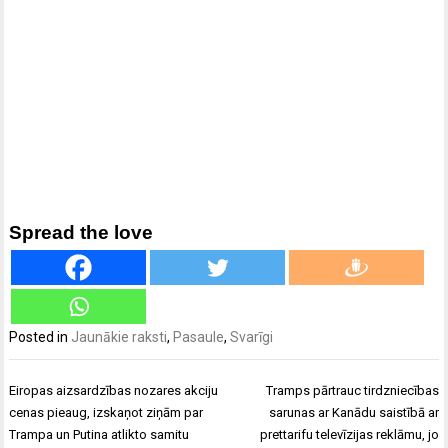
Spread the love
Posted in
Jaunākie raksti
,
Pasaule
,
Svarīgi
Ziņu
Eiropas aizsardzības nozares akciju
Tramps pārtrauc tirdzniecības
izvēlne
cenas pieaug, izskaņot ziņām par
sarunas ar Kanādu saistībā ar
Trampa un Putina atlikto samitu
prettarifu televīzijas reklāmu, jo