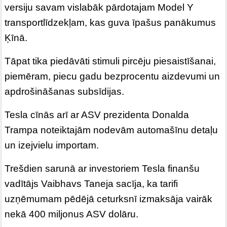
versiju savam vislabāk pārdotajam Model Y
transportlīdzekļam, kas guva īpašus panākumus
Ķīnā.
Tāpat tika piedāvāti stimuli pircēju piesaistīšanai,
piemēram, piecu gadu bezprocentu aizdevumi un
apdrošināšanas subsīdijas.
Tesla cīnās arī ar ASV prezidenta Donalda
Trampa noteiktajām nodevām automašīnu detaļu
un izejvielu importam.
Trešdien sarunā ar investoriem Tesla finanšu
vadītājs Vaibhavs Taneja sacīja, ka tarifi
uzņēmumam pēdējā ceturksnī izmaksāja vairāk
nekā 400 miljonus ASV dolāru.