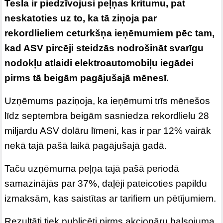
Tesla ir piedzīvojusi peļņas kritumu, pat
neskatoties uz to, ka tā ziņoja par
rekordlieliem ceturkšņa ieņēmumiem pēc tam,
kad ASV pircēji steidzās nodrošināt svarīgu
nodokļu atlaidi elektroautomobiļu iegādei
pirms tā beigām pagājušajā mēnesī.
Uzņēmums paziņoja, ka ieņēmumi trīs mēnešos
līdz septembra beigām sasniedza rekordlielu 28
miljardu ASV dolāru līmeni, kas ir par 12% vairāk
nekā tajā pašā laikā pagājušajā gadā.
Taču uzņēmuma peļņa tajā pašā periodā
samazinājās par 37%, daļēji pateicoties papildu
izmaksām, kas saistītas ar tarifiem un pētījumiem.
Rezultāti tiek publicēti pirms akcionāru balsojuma