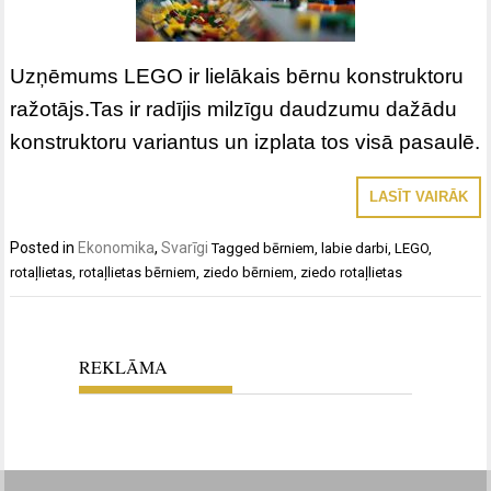
Uzņēmums LEGO ir lielākais bērnu konstruktoru
ražotājs.Tas ir radījis milzīgu daudzumu dažādu
konstruktoru variantus un izplata tos visā pasaulē.
LASĪT VAIRĀK
Posted in
Ekonomika
,
Svarīgi
Tagged
bērniem
,
labie darbi
,
LEGO
,
rotaļlietas
,
rotaļlietas bērniem
,
ziedo bērniem
,
ziedo rotaļlietas
REKLĀMA