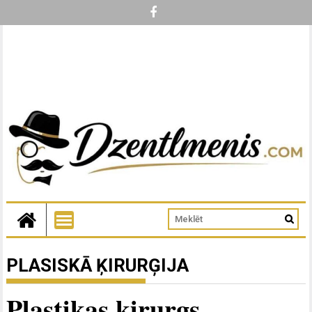
PLASISKĀ ĶIRURĢIJA
Plastikas ķirurgs