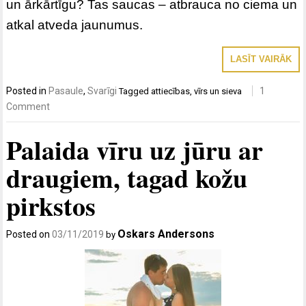
un ārkārtīgu? Tas saucas – atbrauca no ciema un
atkal atveda jaunumus.
LASĪT VAIRĀK
Posted in
Pasaule
,
Svarīgi
1
Tagged
attiecības
,
vīrs un sieva
Comment
Palaida vīru uz jūru ar
draugiem, tagad kožu
pirkstos
Oskars Andersons
Posted on
03/11/2019
by