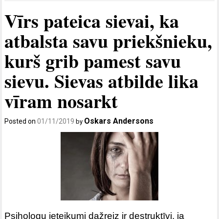
Vīrs pateica sievai, ka
atbalsta savu priekšnieku,
kurš grib pamest savu
sievu. Sievas atbilde lika
vīram nosarkt
Oskars Andersons
Posted on
01/11/2019
by
Psihologu ieteikumi dažreiz ir destruktīvi, ja