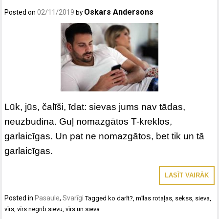
Oskars Andersons
Posted on
02/11/2019
by
Lūk, jūs, čalīši, īdat: sievas jums nav tādas,
neuzbudina. Guļ nomazgātos T-kreklos,
garlaicīgas. Un pat ne nomazgātos, bet tik un tā
garlaicīgas.
LASĪT VAIRĀK
Posted in
Pasaule
,
Svarīgi
Tagged
ko darīt?
,
mīlas rotaļas
,
sekss
,
sieva
,
vīrs
,
vīrs negrib sievu
,
vīrs un sieva