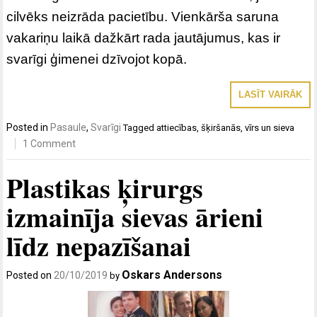
cilvēks neizrāda pacietību. Vienkārša saruna
vakariņu laikā dažkārt rada jautājumus, kas ir
svarīgi ģimenei dzīvojot kopā.
LASĪT VAIRĀK
Posted in
Pasaule
,
Svarīgi
Tagged
attiecības
,
šķiršanās
,
vīrs un sieva
1 Comment
Plastikas ķirurgs
izmainīja sievas ārieni
līdz nepazīšanai
Oskars Andersons
Posted on
20/10/2019
by