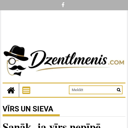
VĪRS UN SIEVA
Sanāk, ja vīrs nepīpē,