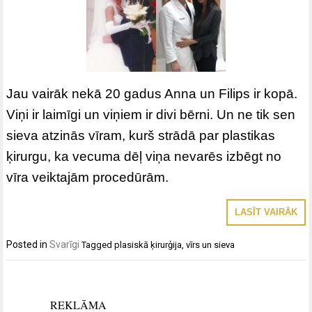
Jau vairāk nekā 20 gadus Anna un Filips ir kopā.
Viņi ir laimīgi un viņiem ir divi bērni. Un ne tik sen
sieva atzinās vīram, kurš strādā par plastikas
ķirurgu, ka vecuma dēļ viņa nevarēs izbēgt no
vīra veiktajām procedūrām.
LASĪT VAIRĀK
Posted in
Svarīgi
Tagged
plasiskā ķirurģija
,
vīrs un sieva
REKLĀMA