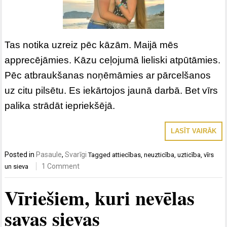
Tas notika uzreiz pēc kāzām. Maijā mēs
apprecējāmies. Kāzu ceļojumā lieliski atpūtāmies.
Pēc atbraukšanas noņēmāmies ar pārcelšanos
uz citu pilsētu. Es iekārtojos jaunā darbā. Bet vīrs
palika strādāt iepriekšējā.
LASĪT VAIRĀK
Posted in
Pasaule
,
Svarīgi
Tagged
attiecības
,
neuzticība
,
uzticība
,
vīrs
1 Comment
un sieva
Vīriešiem, kuri nevēlas
savas sievas