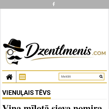
VIENUĻAIS TĒVS
Viņa mīļotā sieva nomira