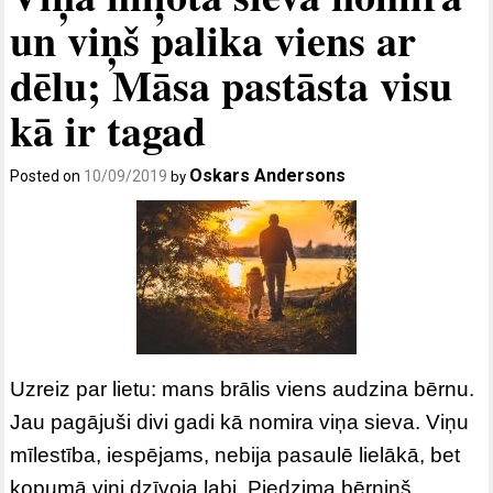
un viņš palika viens ar
dēlu; Māsa pastāsta visu
kā ir tagad
Oskars Andersons
Posted on
10/09/2019
by
Uzreiz par lietu: mans brālis viens audzina bērnu.
Jau pagājuši divi gadi kā nomira viņa sieva. Viņu
mīlestība, iespējams, nebija pasaulē lielākā, bet
kopumā viņi dzīvoja labi. Piedzima bērniņš…