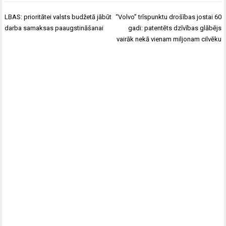
Ziņu
LBAS: prioritātei valsts budžetā jābūt
“Volvo” trīspunktu drošības jostai 60
izvēlne
darba samaksas paaugstināšanai
gadi: patentēts dzīvības glābējs
vairāk nekā vienam miljonam cilvēku