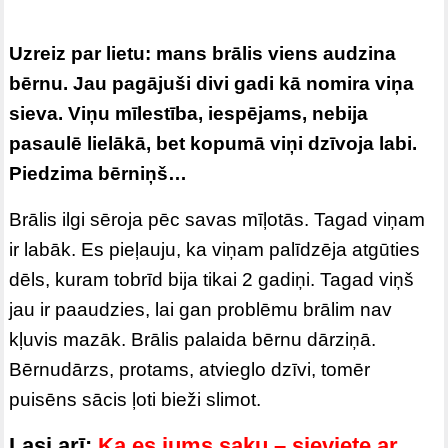
Uzreiz par lietu: mans brālis viens audzina
bērnu. Jau pagājuši divi gadi kā nomira viņa
sieva. Viņu mīlestība, iespējams, nebija
pasaulē lielākā, bet kopumā viņi dzīvoja labi.
Piedzima bērniņš…
Brālis ilgi sēroja pēc savas mīļotās. Tagad viņam
ir labāk. Es pieļauju, ka viņam palīdzēja atgūties
dēls, kuram tobrīd bija tikai 2 gadiņi. Tagad viņš
jau ir paaudzies, lai gan problēmu brālim nav
kļuvis mazāk. Brālis palaida bērnu dārziņā.
Bērnudārzs, protams, atvieglo dzīvi, tomēr
puisēns sācis ļoti bieži slimot.
Lasi arī:
Ka es jums saku – sieviete ar