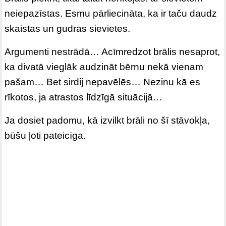
neiepazīstas. Esmu pārliecināta, ka ir taču daudz
skaistas un gudras sievietes.
Argumenti nestrādā… Acīmredzot brālis nesaprot,
ka divatā vieglāk audzināt bērnu nekā vienam
pašam… Bet sirdij nepavēlēs… Nezinu kā es
rīkotos, ja atrastos līdzīgā situācijā…
Ja dosiet padomu, kā izvilkt brāli no šī stāvokļa,
būšu ļoti pateicīga.