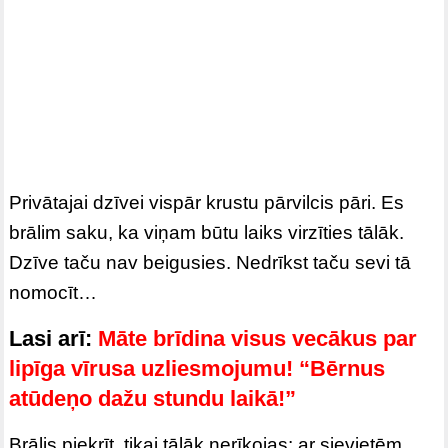
Privātajai dzīvei vispār krustu pārvilcis pāri. Es
brālim saku, ka viņam būtu laiks virzīties tālāk.
Dzīve taču nav beigusies. Nedrīkst taču sevi tā
nomocīt…
Lasi arī:
Māte brīdina visus vecākus par
lipīga vīrusa uzliesmojumu! “Bērnus
atūdeņo dažu stundu laikā!”
Brālis piekrīt, tikai tālāk nerīkojas: ar sievietēm