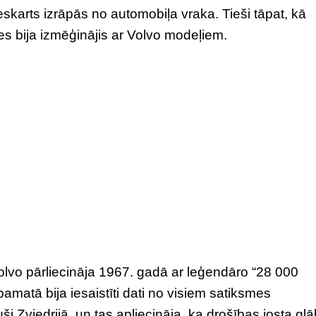
eskarts izrāpās no automobiļa vraka. Tieši tāpat, kā
es bija izmēģinājis ar Volvo modeļiem.
olvo pārliecināja 1967. gadā ar leģendāro “28 000
amatā bija iesaistīti dati no visiem satiksmes
 Zviedrijā, un tas apliecināja, ka drošības josta glā