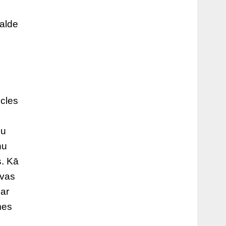
valde
icles
du
ņu
s. Kā
avas
ar
mes