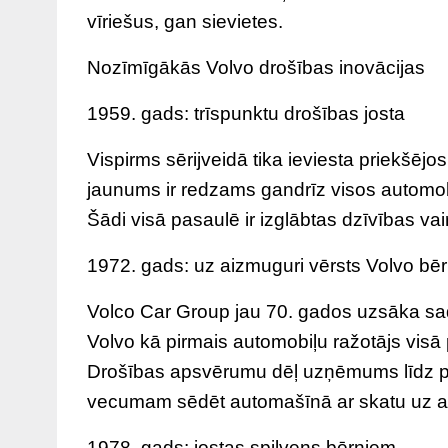
vīriešus, gan sievietes.
Nozīmīgākās Volvo drošības inovācijas
1959. gads: trīspunktu drošības josta
Vispirms sērijveidā tika ieviesta priekšēj
jaunums ir redzams gandrīz visos automobi
Šādi visā pasaulē ir izglābtas dzīvības va
1972. gads: uz aizmuguri vērsts Volvo bēr
Volco Car Group jau 70. gados uzsāka sa
Volvo kā pirmais automobiļu ražotājs visā 
Drošības apsvērumu dēļ uzņēmums līdz pat
vecumam sēdēt automašīnā ar skatu uz a
1978. gads: jostas spilvens bērniem