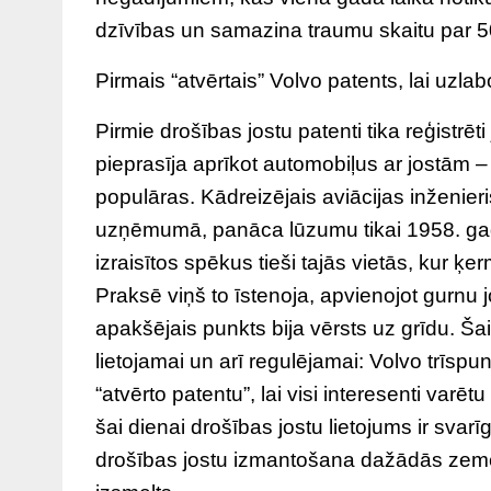
dzīvības un samazina traumu skaitu par 5
Pirmais “atvērtais” Volvo patents, lai uzl
Pirmie drošības jostu patenti tika reģistrē
pieprasīja aprīkot automobiļus ar jostām
populāras. Kādreizējais aviācijas inženieri
uzņēmumā, panāca lūzumu tikai 1958. gadā
izraisītos spēkus tieši tajās vietās, kur ķer
Praksē viņš to īstenoja, apvienojot gurnu j
apakšējais punkts bija vērsts uz grīdu. Ša
lietojamai un arī regulējamai: Volvo trīsp
“atvērto patentu”, lai visi interesenti var
šai dienai drošības jostu lietojums ir svar
drošības jostu izmantošana dažādās zemesl