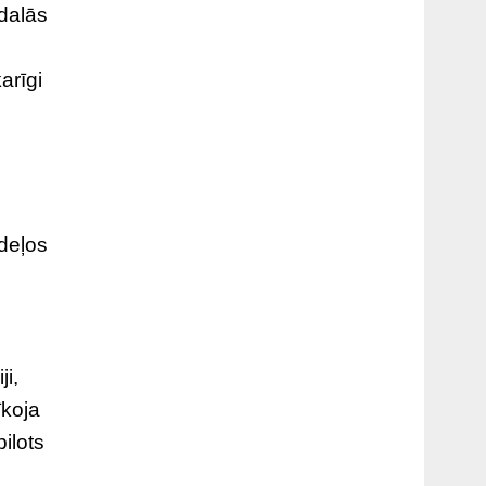
 dalās
arīgi
odeļos
i,
īkoja
ilots