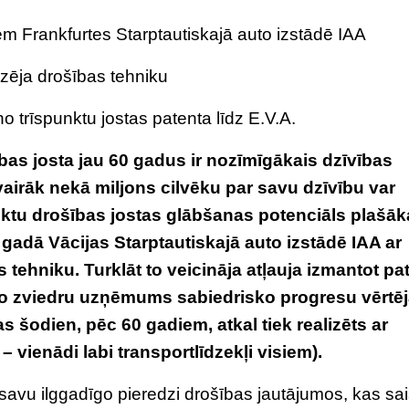
m Frankfurtes Starptautiskajā auto izstādē IAA
rizēja drošības tehniku
o trīspunktu jostas patenta līdz E.V.A.
bas josta jau 60 gadus ir nozīmīgākais dzīvības
vairāk nekā miljons cilvēku par savu dzīvību var
unktu drošības jostas glābšanas potenciāls plašāk
 gadā Vācijas Starptautiskajā auto izstādē IAA ar
s tehniku. Turklāt to veicināja atļauja izmantot pa
, jo zviedru uzņēmums sabiedrisko progresu vērtē
s šodien, pēc 60 gadiem, atkal tiek realizēts ar
 – vienādi labi transportlīdzekļi visiem).
avu ilggadīgo pieredzi drošības jautājumos, kas sai