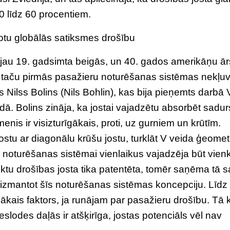
0 līdz 60 procentiem.
abotu globālās satiksmes drošību
ti jau 19. gadsimta beigās, un 40. gados amerikāņu ār
 – taču pirmās pasažieru noturēšanas sistēmas nekļu
s Nilss Bolins (Nils Bohlin), kas bija pieņemts darbā 
. Bolins zināja, ka jostai vajadzētu absorbēt sadu
menis ir visizturīgākais, proti, uz gurniem un krūtīm.
ostu ar diagonālu krūšu jostu, turklāt V veida ģeomet
i noturēšanas sistēmai vienlaikus vajadzēja būt vienk
unktu drošības josta tika patentēta, tomēr saņēma tā 
ētu izmantot šīs noturēšanas sistēmas koncepciju. Līdz
īgākais faktors, ja runājam par pasažieru drošību. Tā 
odes daļās ir atšķirīga, jostas potenciāls vēl nav