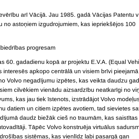
evērību arī Vācijā. Jau 1985. gadā Vācijas Patentu 
enu no astoņiem izgudrojumiem, kas iepriekšējos 100
sabiedrības progresam
as 60. gadadienu kopā ar projektu E.V.A. (Equal Veh
bas interesēs apkopo centrālā un visiem brīvi pieejamā
s no Volvo negadījumu izpētes, kas veikta daudzu ga
isiem cilvēkiem vienādu aizsardzību neatkarīgi no vi
ms, kas jau tiek īstenots, izstrādājot Volvo modeļu
umu datiem un citiem izpētes avotiem, tad sievietes s
ījumā daudz biežāk cieš no traumām, kas saistītas 
utovadītāji. Tāpēc Volvo konstruēja virtuālus sadurs
drošības sistēmas, kas vienlīdz labi pasargā gan