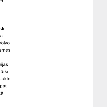
sti
va
Volvo
rsmes
rijas
ārši
saukto
 pat
kā