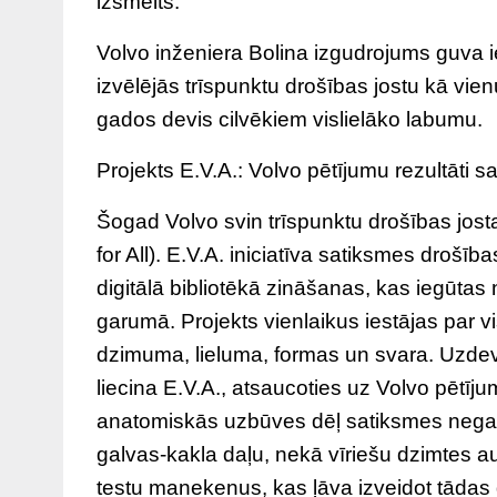
izsmelts.
Volvo inženiera Bolina izgudrojums guva i
izvēlējās trīspunktu drošības jostu kā vi
gados devis cilvēkiem vislielāko labumu.
Projekts E.V.A.: Volvo pētījumu rezultāti 
Šogad Volvo svin trīspunktu drošības jost
for All). E.V.A. iniciatīva satiksmes drošī
digitālā bibliotēkā zināšanas, kas iegūta
garumā. Projekts vienlaikus iestājas par v
dzimuma, lieluma, formas un svara. Uzdevu
liecina E.V.A., atsaucoties uz Volvo pētīj
anatomiskās uzbūves dēļ satiksmes negad
galvas-kakla daļu, nekā vīriešu dzimtes a
testu manekenus, kas ļāva izveidot tādas 