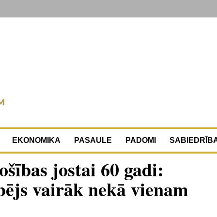
EKONOMIKA
PASAULE
PADOMI
SABIEDRĪB
šības jostai 60 gadi:
ābējs vairāk nekā vienam