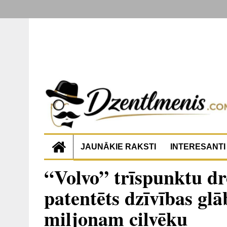
JAUNĀKIE RAKSTI
INTERESANTI
“Volvo” trīspunktu dro
patentēts dzīvības gl
miljonam cilvēku