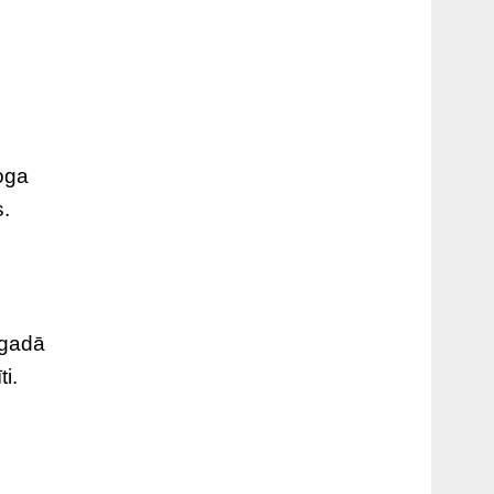
roga
s.
 gadā
i.