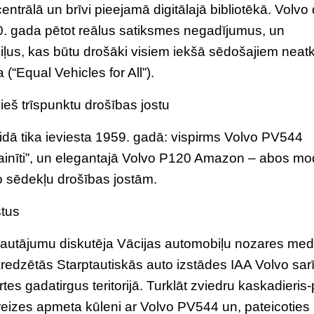
ntrālā un brīvi pieejamā digitālajā bibliotēkā. Volvo
70. gada pētot reālus satiksmes negadījumus, un
iļus, kas būtu drošāki visiem iekšā sēdošajiem neatk
(“Equal Vehicles for All”).
vieš trīspunktu drošības jostu
eidā tika ieviesta 1959. gadā: vispirms Volvo PV544
prainīti”, un elegantajā Volvo P120 Amazon – abos m
jo sēdekļu drošības jostām.
stus
 jautājumu diskutēja Vācijas automobiļu nozares medij
paredzētās Starptautiskās auto izstādes IAA Volvo sar
 gadatirgus teritorijā. Turklāt zviedru kaskadieris-p
eizes apmeta kūleni ar Volvo PV544 un, pateicoties