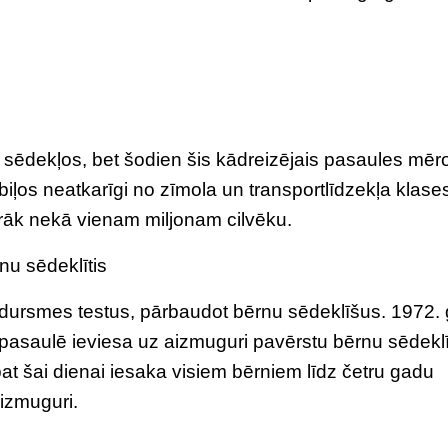
os sēdekļos, bet šodien šis kādreizējais pasaules mē
ļos neatkarīgi no zīmola un transportlīdzekļa klase
irāk nekā vienam miljonam cilvēku.
nu sēdeklītis
dursmes testus, pārbaudot bērnu sēdeklīšus. 1972.
pasaulē ieviesa uz aizmuguri pavērstu bērnu sēdeklīt
 šai dienai iesaka visiem bērniem līdz četru gadu
izmuguri.