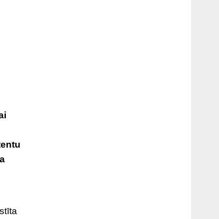
ai
tentu
ja
stīta