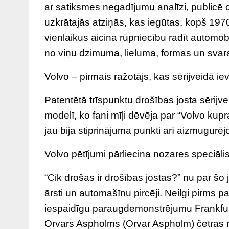
ar satiksmes negadījumu analīzi, publicē ce
uzkrātajās atziņās, kas iegūtas, kopš 19
vienlaikus aicina rūpniecību radīt automob
no viņu dzimuma, lieluma, formas un svara 
Volvo – pirmais ražotājs, kas sērijveidā ie
Patentētā trīspunktu drošības josta sērijv
modelī, ko fani mīļi dēvēja par “Volvo ku
jau bija stiprinājuma punkti arī aizmugurē
Volvo pētījumi pārliecina nozares speciāli
“Cik drošas ir drošības jostas?” nu par šo
ārsti un automašīnu pircēji. Neilgi pirms 
iespaidīgu paraugdemonstrējumu Frankfurtes
Orvars Aspholms (Orvar Aspholm) četras r