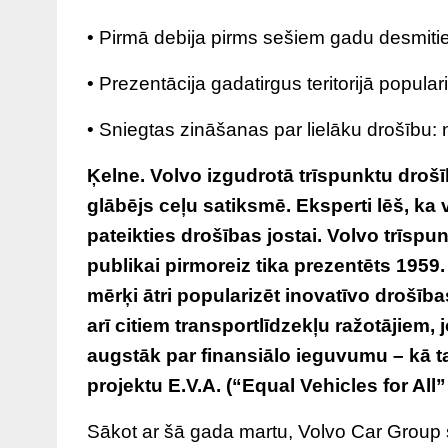
• Pirmā debija pirms sešiem gadu desmitie
• Prezentācija gadatirgus teritorijā popula
• Sniegtas zināšanas par lielāku drošību: n
Ķelne. Volvo izgudrotā trīspunktu drošī
glābējs ceļu satiksmē. Eksperti lēš, ka 
pateikties drošības jostai. Volvo trīsp
publikai pirmoreiz tika prezentēts 1959.
mērķi ātri popularizēt inovatīvo drošība
arī citiem transportlīdzekļu ražotājiem
augstāk par finansiālo ieguvumu – kā ta
projektu E.V.A. (“Equal Vehicles for All”
Sākot ar šā gada martu, Volvo Car Group s