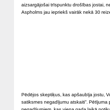
aizsargājošai trīspunktu drošības jostai, n
Aspholms jau iepriekš vairāk nekā 30 reiz
Pēdējos skeptiķus, kas apšaubīja jostu, V
satiksmes negadījumu atskaiti”. Pētījuma p
negadījumiem, kas viena gada laikā notikuši