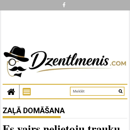
ZAĻĀ DOMĀŠANA
Es vairs nelietoju trauku