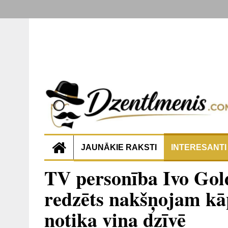
JAUNĀKIE RAKSTI
INTERESANTI
TV personība Ivo Gol
redzēts nakšņojam kāpņ
notika viņa dzīvē