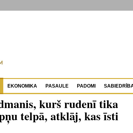
EKONOMIKA
PASAULE
PADOMI
SABIEDRĪB
dmanis, kurš rudenī tika
u telpā, atklāj, kas īsti