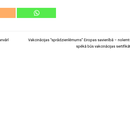
anvārī
Vakcinācijas “sprādzienlēmums” Eiropas savienībā – nolemts 
spēkā būs vakcinācijas sertifikā