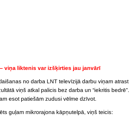
iņa liktenis var izšķirties jau janvārī
atlaišanas no darba LNT televīzijā darbu viņam atrast
ultātā viņš atkal palicis bez darba un “iekritis bedrē”.
iņam esot patiešām zudusi vēlme dzīvot.
ts guļam mikrorajona kāpņutelpā, viņš teicis: