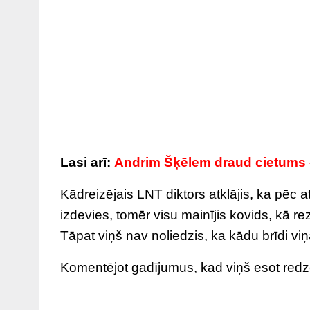
Lasi arī:
Andrim Šķēlem draud cietums – v
Kādreizējais LNT diktors atklājis, ka pēc 
izdevies, tomēr visu mainījis kovids, kā rez
Tāpat viņš nav noliedzis, ka kādu brīdi v
Komentējot gadījumus, kad viņš esot redzē