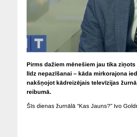
Pirms dažiem mēnešiem jau tika ziņots 
līdz nepazīšanai – kāda mirkorajona ied
nakšņojot kādreizējais televīzijas žurnā
reibumā.
Šīs dienas žurnālā “Kas Jauns?” Ivo Goldman