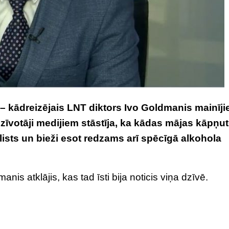
– kādreizējais LNT diktors Ivo Goldmanis mainīji
zīvotāji medijiem stāstīja, ka kādas mājas kāpņu
lists un bieži esot redzams arī spēcīgā alkohola
is atklājis, kas tad īsti bija noticis viņa dzīvē.