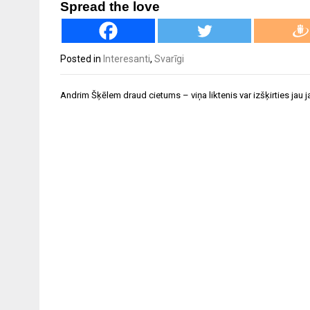
Spread the love
Posted in
Interesanti
,
Svarīgi
Ziņu
Andrim Šķēlem draud cietums – viņa liktenis var izšķirties jau j
izvēlne