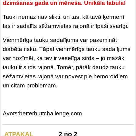
dzimšanas gada un mēneša. Unikāla tabula!
Tauki nemaz nav slikti, un tas, kā tavā ķermenī
tas ir sadalīts sēžamvietas rajonā ir īpaši svarīgi.
Vienmērīgs tauku sadalījums var pazemināt
diabēta risku. Tāpat vienmērīgs tauku sadalījums
var nozīmēt, ka tev ir veselīga sirds – jo mazāk
tauku ir sirds rajonā. Tomēr, pārāk daudz tauku
sēžamvietas rajonā var novest pie hemoroīdiem
un citām problēmām.
Avots:betterbuttchallenge.com
ATPAKAĻ
2 no 2