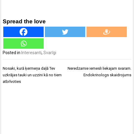
Spread the love
Posted in
Interesanti
,
Svarīgi
Ziņu
Nosaki, kurā ķermeņa daļā Tev
Neredzamie iemesli liekajam svaram.
izvēlne
uzkrājas tauki un uzzini kā no tiem
Endokrinologs skaidrojums
atbrīvoties