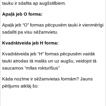
tauku ir sdalīta ap augšstilbiem.
Apaļā jeb O forma:
Apaļā jeb “O” formas pēcpusēm tauki ir vienmērīgi
sadalīti pa visu sēžamvietu.
Kvadrātveida jeb H forma:
Kvadrātveida jeb “H” formas pēcpusēm vairāk
tauki atrodas tā malās un uz augšu, veidojot tā
saucamos “mīlas rokturīšus”
Kāda nozīme ir sēžamvietas formām? Jauns
pētījums atklāj šo: