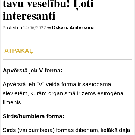
tavu veselību! Ļoti
interesanti
Oskars Andersons
Posted on
14/06/2022
by
ATPAKAĻ
Apvērstā jeb V forma:
Apvērstā jeb “V” veida forma ir sastopama
sievietēm, kurām organismā ir zems estrogēna
līmenis.
Sirds/bumbiera forma:
Sirds (vai bumbiera) formas dibenam, lielākā daļa