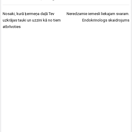
Ziņu
Nosaki, kurā ķermeņa daļā Tev
Neredzamie iemesli liekajam svaram.
izvēlne
uzkrājas tauki un uzzini kā no tiem
Endokrinologs skaidrojums
atbrīvoties