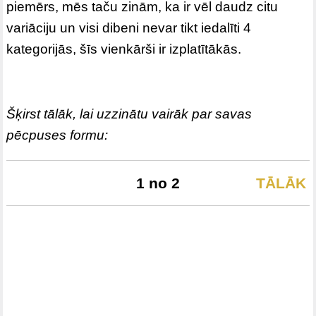
piemērs, mēs taču zinām, ka ir vēl daudz citu
variāciju un visi dibeni nevar tikt iedalīti 4
kategorijās, šīs vienkārši ir izplatītākās.
Šķirst tālāk, lai uzzinātu vairāk par savas
pēcpuses formu:
1 no 2
TĀLĀK