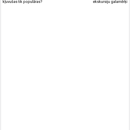
izvēlne
kļuvušas tik populāras?
ekskursiju galamērķi