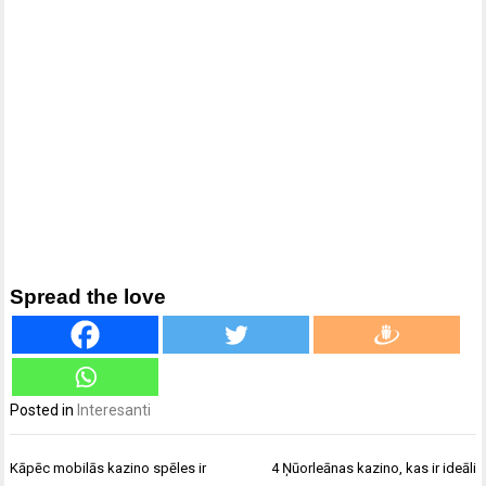
Spread the love
Posted in
Interesanti
Ziņu
Kāpēc mobilās kazino spēles ir
4 Ņūorleānas kazino, kas ir ideāli