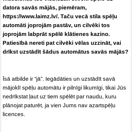
datora savās mājās, piemēram,
https://www.laimz.lv/
. Taču vecā stila spēļu
automāti joprojām pastāv, un cilvēki tos
joprojām labprāt spēlē klātienes kazino.
Patiesībā nereti pat cilvēki vēlas uzzināt, vai
drīkst uzstādīt šādus automātus savās mājās?
Īsā atbilde ir “jā”. Iegādāties un uzstādīt savā
mājoklī spēļu automātu ir pilnīgi likumīgi, tikai Jūs
nedrīkstat ļaut uz tiem spēlēt par naudu, kuru
plānojat paturēt, ja vien Jums nav azartspēļu
licences.