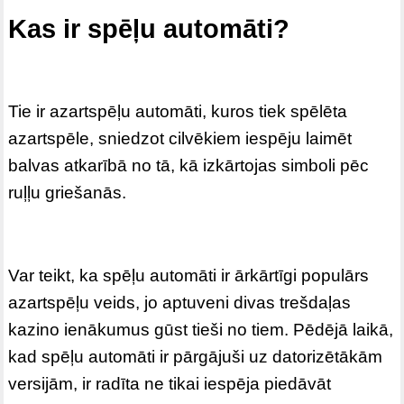
Kas ir spēļu automāti?
Tie ir azartspēļu automāti, kuros tiek spēlēta
azartspēle, sniedzot cilvēkiem iespēju laimēt
balvas atkarībā no tā, kā izkārtojas simboli pēc
ruļļu griešanās.
Var teikt, ka spēļu automāti ir ārkārtīgi populārs
azartspēļu veids, jo aptuveni divas trešdaļas
kazino ienākumus gūst tieši no tiem. Pēdējā laikā,
kad spēļu automāti ir pārgājuši uz datorizētākām
versijām, ir radīta ne tikai iespēja piedāvāt