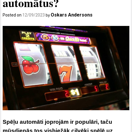
automātus?
Oskars Andersons
Posted on
12/09/2023
by
Spēļu automāti joprojām ir populāri, taču
mūsdienās tos visbiežāk cilvēki spēlē uz