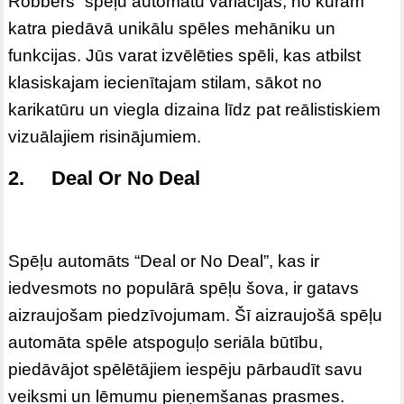
Robbers” spēļu automātu variācijas, no kurām
katra piedāvā unikālu spēles mehāniku un
funkcijas. Jūs varat izvēlēties spēli, kas atbilst
klasiskajam iecienītajam stilam, sākot no
karikatūru un viegla dizaina līdz pat reālistiskiem
vizuālajiem risinājumiem.
2. Deal Or No Deal
Spēļu automāts “Deal or No Deal”, kas ir
iedvesmots no populārā spēļu šova, ir gatavs
aizraujošam piedzīvojumam. Šī aizraujošā spēļu
automāta spēle atspoguļo seriāla būtību,
piedāvājot spēlētājiem iespēju pārbaudīt savu
veiksmi un lēmumu pieņemšanas prasmes.