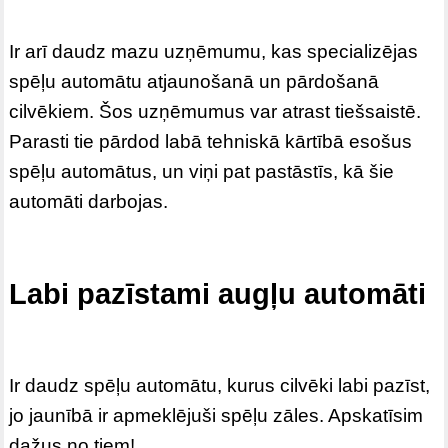
Ir arī daudz mazu uzņēmumu, kas specializējas
spēļu automātu atjaunošanā un pārdošanā
cilvēkiem. Šos uzņēmumus var atrast tiešsaistē.
Parasti tie pārdod labā tehniskā kārtībā esošus
spēļu automātus, un viņi pat pastāstīs, kā šie
automāti darbojas.
Labi pazīstami augļu automāti
Ir daudz spēļu automātu, kurus cilvēki labi pazīst,
jo jaunībā ir apmeklējuši spēļu zāles. Apskatīsim
dažus no tiem!