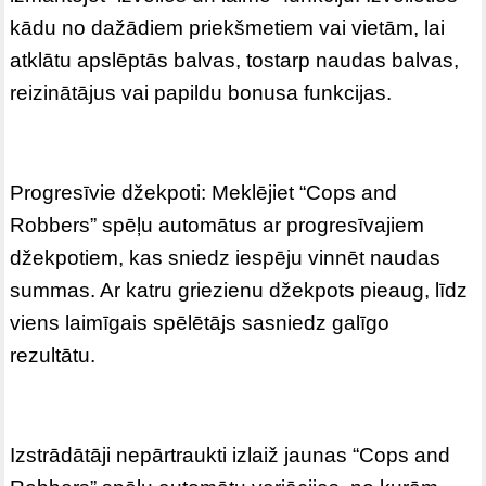
kādu no dažādiem priekšmetiem vai vietām, lai
atklātu apslēptās balvas, tostarp naudas balvas,
reizinātājus vai papildu bonusa funkcijas.
Progresīvie džekpoti: Meklējiet “Cops and
Robbers” spēļu automātus ar progresīvajiem
džekpotiem, kas sniedz iespēju vinnēt naudas
summas. Ar katru griezienu džekpots pieaug, līdz
viens laimīgais spēlētājs sasniedz galīgo
rezultātu.
Izstrādātāji nepārtraukti izlaiž jaunas “Cops and