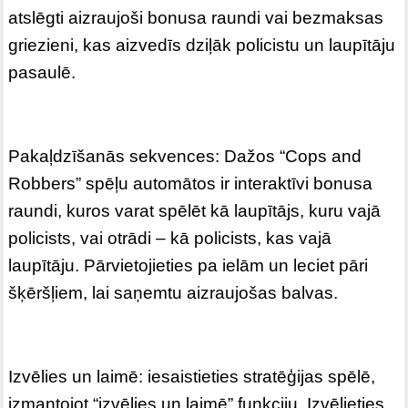
atslēgti aizraujoši bonusa raundi vai bezmaksas
griezieni, kas aizvedīs dziļāk policistu un laupītāju
pasaulē.
Pakaļdzīšanās sekvences: Dažos “Cops and
Robbers” spēļu automātos ir interaktīvi bonusa
raundi, kuros varat spēlēt kā laupītājs, kuru vajā
policists, vai otrādi – kā policists, kas vajā
laupītāju. Pārvietojieties pa ielām un leciet pāri
šķēršļiem, lai saņemtu aizraujošas balvas.
Izvēlies un laimē: iesaistieties stratēģijas spēlē,
izmantojot “izvēlies un laimē” funkciju. Izvēlieties