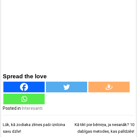
Spread the love
Posted in
Interesanti
Ziņu
Lūk, kā zodiaka zīmes paši iznīcina
Kā tikt pie bērniņa, ja nesanāk? 10
izvēlne
savu dzīvi!
dabīgas metodes, kas palīdzēs!