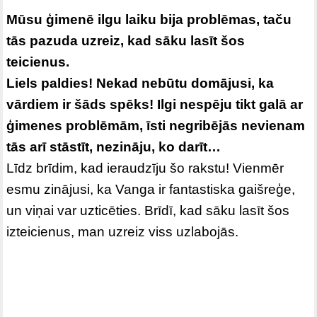
Mūsu ģimenē ilgu laiku bija problēmas, taču
tās pazuda uzreiz, kad sāku lasīt šos
teicienus.
Liels paldies! Nekad nebūtu domājusi, ka
vārdiem ir šāds spēks! Ilgi nespēju tikt galā ar
ģimenes problēmām, īsti negribējās nevienam
tās arī stāstīt, nezināju, ko darīt…
Līdz brīdim, kad ieraudzīju šo rakstu! Vienmēr
esmu zinājusi, ka Vanga ir fantastiska gaišreģe,
un viņai var uzticēties. Brīdī, kad sāku lasīt šos
izteicienus, man uzreiz viss uzlabojās.