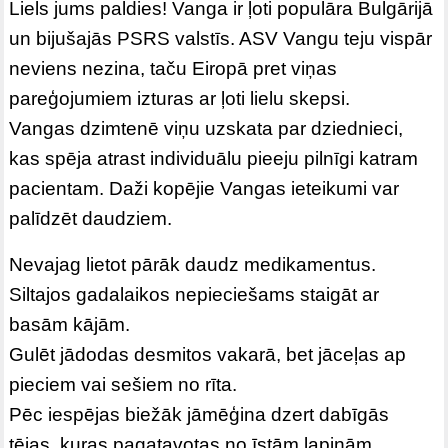
Liels jums paldies! Vanga ir ļoti populāra Bulgārijā
un bijušajās PSRS valstīs. ASV Vangu teju vispār
neviens nezina, taču Eiropā pret viņas
pareģojumiem izturas ar ļoti lielu skepsi.
Vangas dzimtenē viņu uzskata par dziednieci,
kas spēja atrast individuālu pieeju pilnīgi katram
pacientam. Daži kopējie Vangas ieteikumi var
palīdzēt daudziem.
Nevajag lietot pārāk daudz medikamentus.
Siltajos gadalaikos nepieciešams staigāt ar
basām kājām.
Gulēt jādodas desmitos vakarā, bet jāceļas ap
pieciem vai sešiem no rīta.
Pēc iespējas biežāk jāmēģina dzert dabīgās
tējas, kuras pagatavotas no īstām lapiņām.