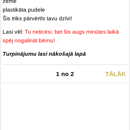
zeme
plastikāta pudele
Šis triks pārvērtīs tavu dzīvi!
Lasi vēl:
Tu neticēsi, bet šis augs minūtes laikā
spēj nogalināt bērnu!
Turpinājumu lasi nākošajā lapā
1 no 2
TĀLĀK