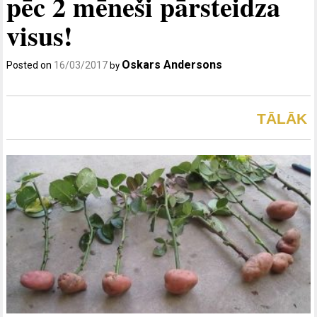
pēc 2 mēneši pārsteidza
visus!
Oskars Andersons
Posted on
16/03/2017
by
TĀLĀK