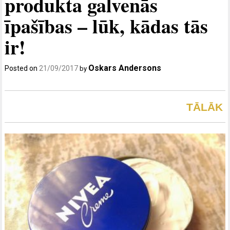
produkta galvenās
īpašības – lūk, kādas tās
ir!
Oskars Andersons
Posted on
21/09/2017
by
TĀLĀK