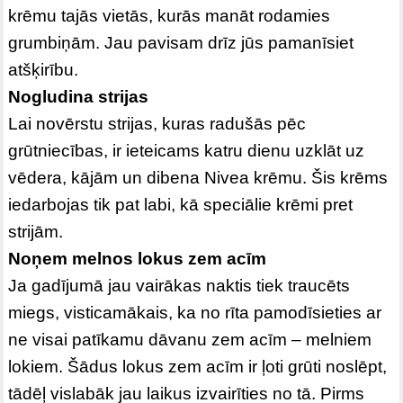
krēmu tajās vietās, kurās manāt rodamies
grumbiņām. Jau pavisam drīz jūs pamanīsiet
atšķirību.
Nogludina strijas
Lai novērstu strijas, kuras radušās pēc
grūtniecības, ir ieteicams katru dienu uzklāt uz
vēdera, kājām un dibena Nivea krēmu. Šis krēms
iedarbojas tik pat labi, kā speciālie krēmi pret
strijām.
Noņem melnos lokus zem acīm
Ja gadījumā jau vairākas naktis tiek traucēts
miegs, visticamākais, ka no rīta pamodīsieties ar
ne visai patīkamu dāvanu zem acīm – melniem
lokiem. Šādus lokus zem acīm ir ļoti grūti noslēpt,
tādēļ vislabāk jau laikus izvairīties no tā. Pirms