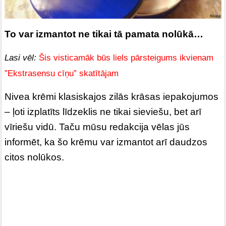
To var izmantot ne tikai tā pamata nolūkā…
Lasi vēl:
Šis visticamāk būs liels pārsteigums ikvienam
”Ekstrasensu cīņu” skatītājam
Nivea krēmi klasiskajos zilās krāsas iepakojumos
– ļoti izplatīts līdzeklis ne tikai sieviešu, bet arī
vīriešu vidū. Taču mūsu redakcija vēlas jūs
informēt, ka šo krēmu var izmantot arī daudzos
citos nolūkos.