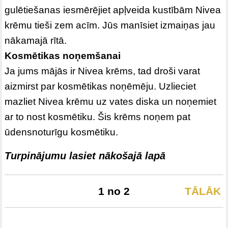
gulētiešanas iesmērējiet apļveida kustībām Nivea
krēmu tieši zem acīm. Jūs manīsiet izmaiņas jau
nākamajā rītā.
Kosmētikas noņemšanai
Ja jums mājās ir Nivea krēms, tad droši varat
aizmirst par kosmētikas noņēmēju. Uzlieciet
mazliet Nivea krēmu uz vates diska un noņemiet
ar to nost kosmētiku. Šis krēms noņem pat
ūdensnoturīgu kosmētiku.
Turpinājumu lasiet nākošajā lapā
1 no 2
TĀLĀK