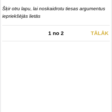
Šķir otru lapu, lai noskaidrotu tiesas argumentus
iepriekšējās lietās
1 no 2
TĀLĀK