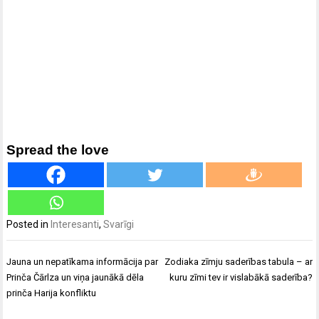
Spread the love
Posted in
Interesanti
,
Svarīgi
Ziņu
Jauna un nepatīkama informācija par
Zodiaka zīmju saderības tabula – ar
izvēlne
Prinča Čārlza un viņa jaunākā dēla
kuru zīmi tev ir vislabākā saderība?
prinča Harija konfliktu