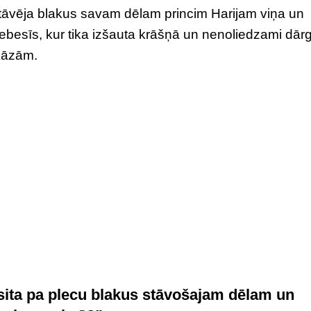
 stāvēja blakus savam dēlam princim Harijam viņa un
besīs, kur tika izšauta krāšņā un nenoliedzami dār
kāzām.
zsita pa plecu blakus stāvošajam dēlam un