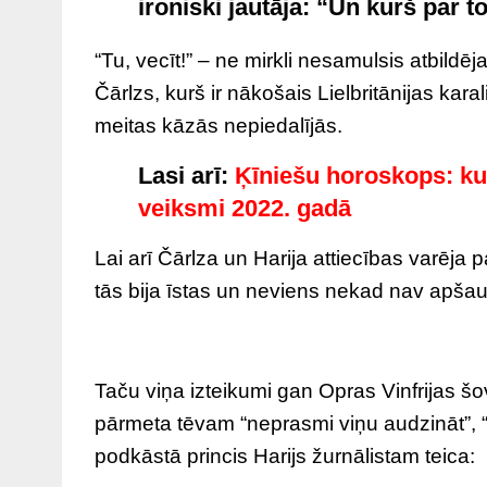
ironiski jautāja: “Un kurš par 
“Tu, vecīt!” – ne mirkli nesamulsis atbildē
Čārlzs, kurš ir nākošais Lielbritānijas kara
meitas kāzās nepiedalījās.
Lasi arī:
Ķīniešu horoskops: ku
veiksmi 2022. gadā
Lai arī Čārlza un Harija attiecības varēj
tās bija īstas un neviens nekad nav apšau
Taču viņa izteikumi gan Opras Vinfrijas šo
pārmeta tēvam “neprasmi viņu audzināt”, “
podkāstā princis Harijs žurnālistam teica: