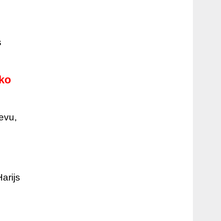
s
āko
evu,
arijs