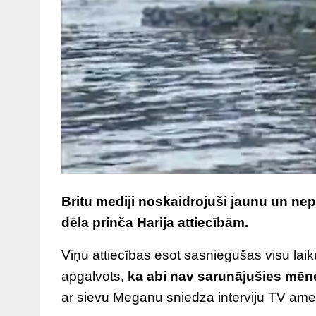
Britu mediji noskaidrojuši jaunu un ne
dēla prinča Harija attiecībām.
Viņu attiecības esot sasniegušas visu laiku
apgalvots,
ka abi nav sarunājušies mēne
ar sievu Meganu sniedza interviju TV ameri