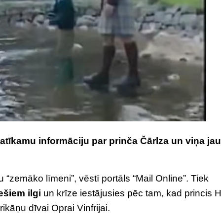
patīkamu informāciju par prinča Čārlza un viņa ja
 “zemāko līmeni”, vēstī portāls “Mail Online”. Tiek
šiem ilgi
un krīze iestājusies pēc tam, kad princis H
kāņu dīvai Oprai Vinfrijai.