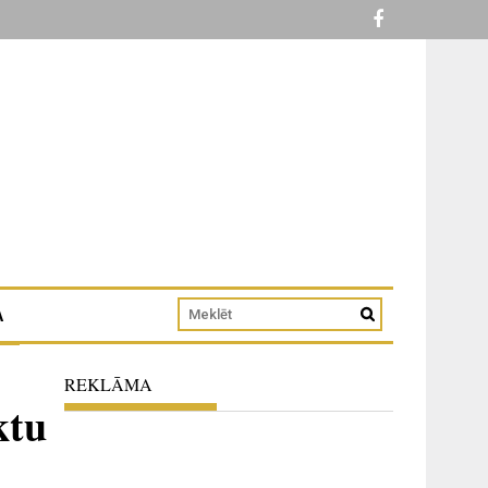
A
REKLĀMA
ktu