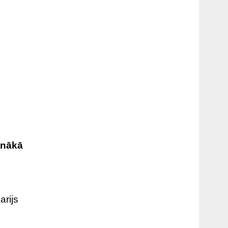
unākā
arijs