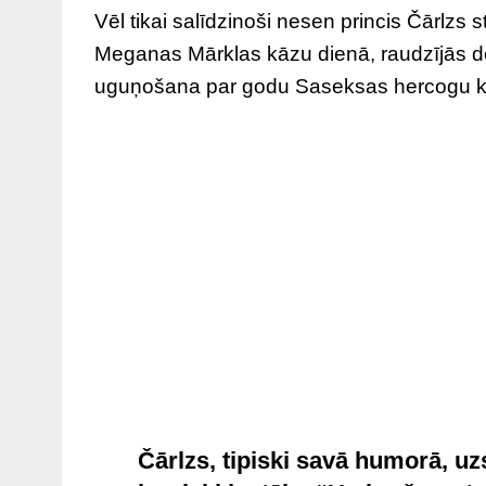
Vēl tikai salīdzinoši nesen princis Čārlzs
Meganas Mārklas kāzu dienā, raudzījās de
uguņošana par godu Saseksas hercogu 
Čārlzs, tipiski savā humorā, u