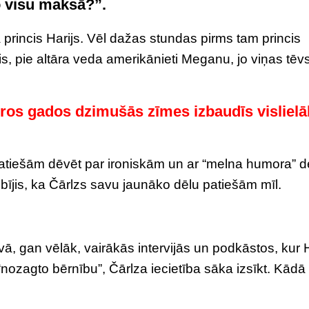
to visu maksā?”.
ja princis Harijs. Vēl dažas stundas pirms tam princis
lis, pie altāra veda amerikānieti Meganu, jo viņas tēv
ros gados dzimušās zīmes izbaudīs visliel
a patiešām dēvēt par ironiskām un ar “melna humora” d
bījis, ka Čārlzs savu jaunāko dēlu patiešām mīl.
vā, gan vēlāk, vairākās intervijās un podkāstos, kur H
nozagto bērnību”, Čārlza iecietība sāka izsīkt. Kādā