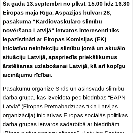
Šā gada 13.septembrī no plkst. 15.00 līdz 16.30
Eiropas mājā Rīgā, Aspazijas bulvārī 28,
pasākuma “Kardiovaskulāro slimību
novēršana Latvijā” ietvaros interesenti tiks
iepazīstināti ar Eiropas Komisijas (EK)
iniciatīvu neinfekciju slimību jomā un aktuālo
situāciju Latvijā, apspriedīs priekšlikumus
ārstēšanas uzlabošanai Latvijā, kā arī kopīgu
aicinājumu rīcībai.
Pasākumu organizē Sirds un asinsvadu slimību
darba grupa, kas izveidota pēc biedrības “EAPN-
Latvia” (Eiropas Pretnabadzības tīkla Latvijas
organizācija) iniciatīvas Eiropas sociālās politikas
darba grupas ietvaros sadarbībā ar biedrībām