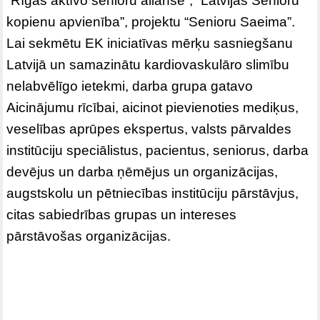
“Rīgas aktīvo senioru alianse”, “Latvijas Senioru
kopienu apvienība”, projektu “Senioru Saeima”.
Lai sekmētu EK iniciatīvas mērķu sasniegšanu
Latvijā un samazinātu kardiovaskulāro slimību
nelabvēlīgo ietekmi, darba grupa gatavo
Aicinājumu rīcībai, aicinot pievienoties mediķus,
veselības aprūpes ekspertus, valsts pārvaldes
institūciju speciālistus, pacientus, seniorus, darba
devējus un darba ņēmējus un organizācijas,
augstskolu un pētniecības institūciju pārstāvjus,
citas sabiedrības grupas un intereses
pārstāvošas organizācijas.