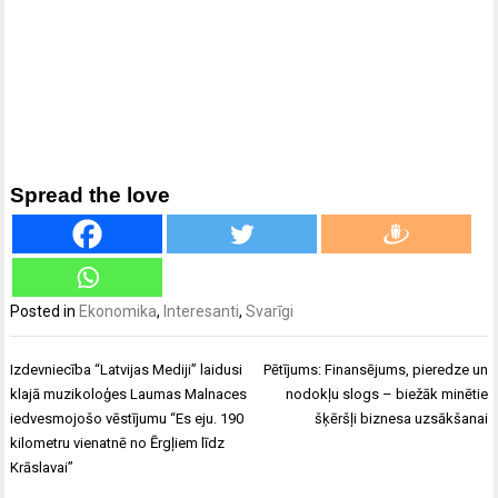
Spread the love
Posted in
Ekonomika
,
Interesanti
,
Svarīgi
Ziņu
Izdevniecība “Latvijas Mediji” laidusi
Pētījums: Finansējums, pieredze un
izvēlne
klajā muzikoloģes Laumas Malnaces
nodokļu slogs – biežāk minētie
iedvesmojošo vēstījumu “Es eju. 190
šķēršļi biznesa uzsākšanai
kilometru vienatnē no Ērgļiem līdz
Krāslavai”