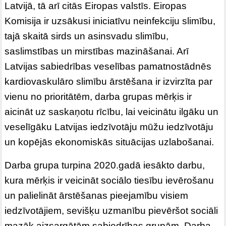
Latvijā, tā arī citās Eiropas valstīs. Eiropas
Komisija ir uzsākusi iniciatīvu neinfekciju slimību,
tajā skaitā sirds un asinsvadu slimību,
saslimstības un mirstības mazināšanai. Arī
Latvijas sabiedrības veselības pamatnostādnēs
kardiovaskulāro slimību ārstēšana ir izvirzīta par
vienu no prioritātēm, darba grupas mērķis ir
aicināt uz saskaņotu rīcību, lai veicinātu ilgāku un
veselīgāku Latvijas iedzīvotāju mūžu iedzīvotāju
un kopējās ekonomiskās situācijas uzlabošanai.
Darba grupa turpina 2020.gadā iesākto darbu,
kura mērķis ir veicināt sociālo tiesību ievērošanu
un palielināt ārstēšanas pieejamību visiem
iedzīvotājiem, sevišķu uzmanību pievēršot sociāli
mazāk aizsargātām sabiedrības grupām. Darba