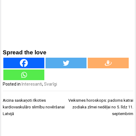
Spread the love
Posted in
Interesanti
,
Svarīgi
Ziņu
Aicina saskaņoti rīkoties
Veiksmes horoskops: padoms katrai
izvēlne
kardiovaskulāro slimību novēršanai
zodiaka zīmei nedēļai no 5. līdz 11.
Latvijā
septembrim