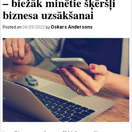
– biežāk minētie šķēršļi
biznesa uzsākšanai
Oskars Andersons
Posted on
04/09/2022
by