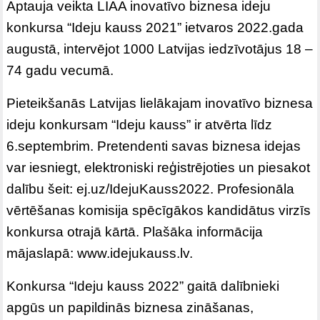
Aptauja veikta LIAA inovatīvo biznesa ideju
konkursa “Ideju kauss 2021” ietvaros 2022.gada
augustā, intervējot 1000 Latvijas iedzīvotājus 18 –
74 gadu vecumā.
Pieteikšanās Latvijas lielākajam inovatīvo biznesa
ideju konkursam “Ideju kauss” ir atvērta līdz
6.septembrim. Pretendenti savas biznesa idejas
var iesniegt, elektroniski reģistrējoties un piesakot
dalību šeit: ej.uz/IdejuKauss2022. Profesionāla
vērtēšanas komisija spēcīgākos kandidātus virzīs
konkursa otrajā kārtā. Plašāka informācija
mājaslapā: www.idejukauss.lv.
Konkursa “Ideju kauss 2022” gaitā dalībnieki
apgūs un papildinās biznesa zināšanas,