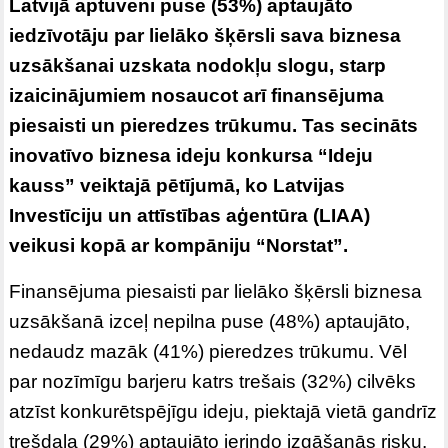
Latvijā aptuveni puse (53%) aptaujāto
iedzīvotāju par lielāko šķērsli sava biznesa
uzsākšanai uzskata nodokļu slogu, starp
izaicinājumiem nosaucot arī finansējuma
piesaisti un pieredzes trūkumu. Tas secināts
inovatīvo biznesa ideju konkursa “Ideju
kauss” veiktajā pētījumā, ko Latvijas
Investīciju un attīstības aģentūra (LIAA)
veikusi kopā ar kompāniju “Norstat”.
Finansējuma piesaisti par lielāko šķērsli biznesa
uzsākšanā izceļ nepilna puse (48%) aptaujāto,
nedaudz mazāk (41%) pieredzes trūkumu. Vēl
par nozīmīgu barjeru katrs trešais (32%) cilvēks
atzīst konkurētspējīgu ideju, piektajā vietā gandrīz
trešdaļa (29%) aptaujāto ierindo izgāšanās risku.