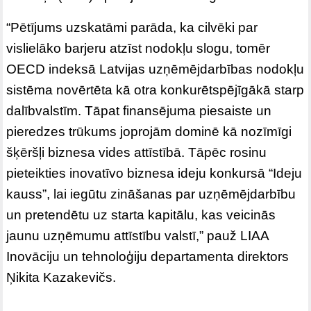
“Pētījums uzskatāmi parāda, ka cilvēki par
vislielāko barjeru atzīst nodokļu slogu, tomēr
OECD indeksā Latvijas uzņēmējdarbības nodokļu
sistēma novērtēta kā otra konkurētspējīgākā starp
dalībvalstīm. Tāpat finansējuma piesaiste un
pieredzes trūkums joprojām dominē kā nozīmīgi
šķēršļi biznesa vides attīstībā. Tāpēc rosinu
pieteikties inovatīvo biznesa ideju konkursā “Ideju
kauss”, lai iegūtu zināšanas par uzņēmējdarbību
un pretendētu uz starta kapitālu, kas veicinās
jaunu uzņēmumu attīstību valstī,” pauž LIAA
Inovāciju un tehnoloģiju departamenta direktors
Ņikita Kazakevičs.