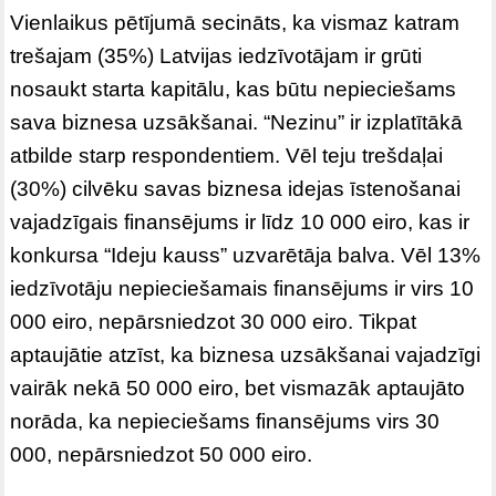
Vienlaikus pētījumā secināts, ka vismaz katram
trešajam (35%) Latvijas iedzīvotājam ir grūti
nosaukt starta kapitālu, kas būtu nepieciešams
sava biznesa uzsākšanai. “Nezinu” ir izplatītākā
atbilde starp respondentiem. Vēl teju trešdaļai
(30%) cilvēku savas biznesa idejas īstenošanai
vajadzīgais finansējums ir līdz 10 000 eiro, kas ir
konkursa “Ideju kauss” uzvarētāja balva. Vēl 13%
iedzīvotāju nepieciešamais finansējums ir virs 10
000 eiro, nepārsniedzot 30 000 eiro. Tikpat
aptaujātie atzīst, ka biznesa uzsākšanai vajadzīgi
vairāk nekā 50 000 eiro, bet vismazāk aptaujāto
norāda, ka nepieciešams finansējums virs 30
000, nepārsniedzot 50 000 eiro.