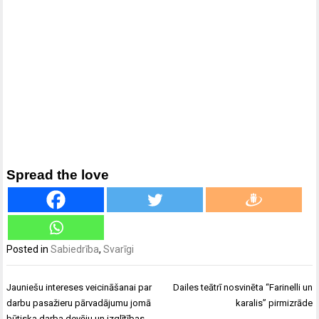
Spread the love
Posted in
Sabiedrība
,
Svarīgi
Ziņu
Jauniešu intereses veicināšanai par
Dailes teātrī nosvinēta “Farinelli un
izvēlne
darbu pasažieru pārvadājumu jomā
karalis” pirmizrāde
būtiska darba devēju un izglītības