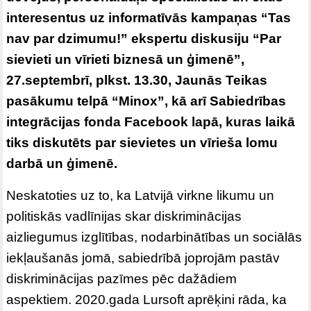
interesentus uz informatīvās kampaņas “Tas
nav par dzimumu!” ekspertu diskusiju “Par
sievieti un vīrieti biznesā un ģimenē”,
27.septembrī, plkst. 13.30, Jaunās Teikas
pasākumu telpā “Minox”, kā arī Sabiedrības
integrācijas fonda Facebook lapā, kuras laikā
tiks diskutēts par sievietes un vīrieša lomu
darbā un ģimenē.
Neskatoties uz to, ka Latvijā virkne likumu un
politiskās vadlīnijas skar diskriminācijas
aizliegumus izglītības, nodarbinātības un sociālās
iekļaušanās jomā, sabiedrībā joprojām pastāv
diskriminācijas pazīmes pēc dažādiem
aspektiem. 2020.gada Lursoft aprēķini rāda, ka