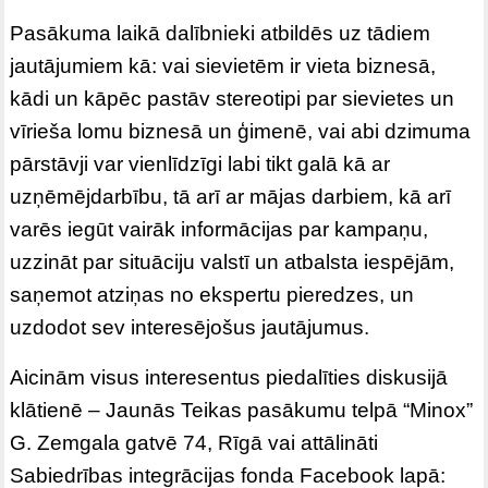
Pasākuma laikā dalībnieki atbildēs uz tādiem
jautājumiem kā: vai sievietēm ir vieta biznesā,
kādi un kāpēc pastāv stereotipi par sievietes un
vīrieša lomu biznesā un ģimenē, vai abi dzimuma
pārstāvji var vienlīdzīgi labi tikt galā kā ar
uzņēmējdarbību, tā arī ar mājas darbiem, kā arī
varēs iegūt vairāk informācijas par kampaņu,
uzzināt par situāciju valstī un atbalsta iespējām,
saņemot atziņas no ekspertu pieredzes, un
uzdodot sev interesējošus jautājumus.
Aicinām visus interesentus piedalīties diskusijā
klātienē – Jaunās Teikas pasākumu telpā “Minox”
G. Zemgala gatvē 74, Rīgā vai attālināti
Sabiedrības integrācijas fonda Facebook lapā: