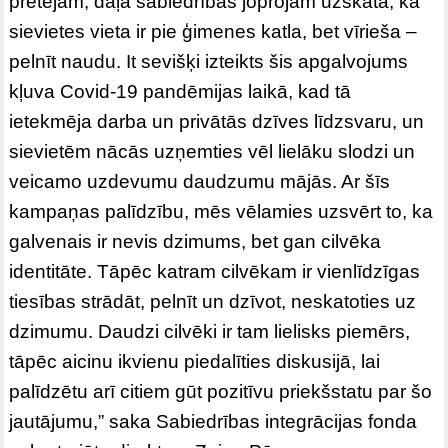
pretējam, daļa sabiedrības joprojām uzskata, ka
sievietes vieta ir pie ģimenes katla, bet vīrieša –
pelnīt naudu. It sevišķi izteikts šis apgalvojums
kļuva Covid-19 pandēmijas laikā, kad tā
ietekmēja darba un privātās dzīves līdzsvaru, un
sievietēm nācās uzņemties vēl lielāku slodzi un
veicamo uzdevumu daudzumu mājās. Ar šīs
kampaņas palīdzību, mēs vēlamies uzsvērt to, ka
galvenais ir nevis dzimums, bet gan cilvēka
identitāte. Tāpēc katram cilvēkam ir vienlīdzīgas
tiesības strādāt, pelnīt un dzīvot, neskatoties uz
dzimumu. Daudzi cilvēki ir tam lielisks piemērs,
tāpēc aicinu ikvienu piedalīties diskusijā, lai
palīdzētu arī citiem gūt pozitīvu priekšstatu par šo
jautājumu,” saka Sabiedrības integrācijas fonda