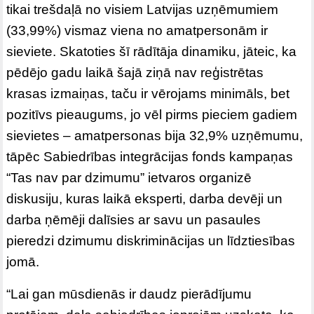
tikai trešdaļā no visiem Latvijas uzņēmumiem
(33,99%) vismaz viena no amatpersonām ir
sieviete. Skatoties šī rādītāja dinamiku, jāteic, ka
pēdējo gadu laikā šajā ziņā nav reģistrētas
krasas izmaiņas, taču ir vērojams minimāls, bet
pozitīvs pieaugums, jo vēl pirms pieciem gadiem
sievietes – amatpersonas bija 32,9% uzņēmumu,
tāpēc Sabiedrības integrācijas fonds kampaņas
“Tas nav par dzimumu” ietvaros organizē
diskusiju, kuras laikā eksperti, darba devēji un
darba ņēmēji dalīsies ar savu un pasaules
pieredzi dzimumu diskriminācijas un līdztiesības
jomā.
“Lai gan mūsdienās ir daudz pierādījumu