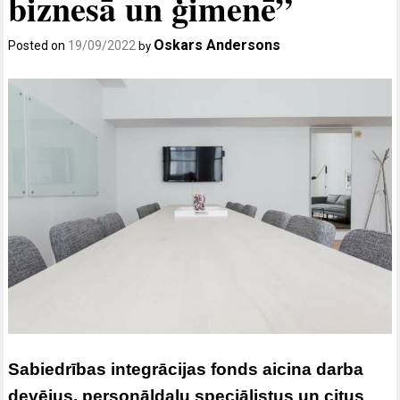
biznesā un ģimenē”
Oskars Andersons
Posted on
19/09/2022
by
Sabiedrības integrācijas fonds aicina darba
devējus, personāldaļu speciālistus un citus