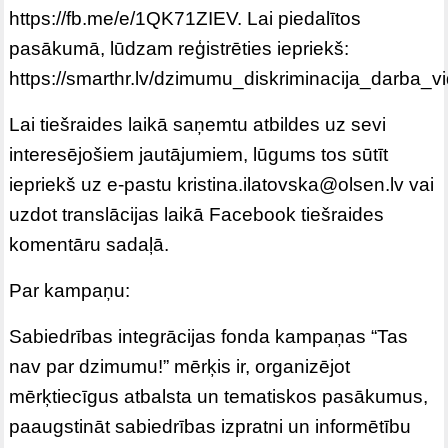
https://fb.me/e/1QK71ZIEV. Lai piedalītos
pasākumā, lūdzam reģistrēties iepriekš:
https://smarthr.lv/dzimumu_diskriminacija_darba_v
Lai tiešraides laikā saņemtu atbildes uz sevi
interesējošiem jautājumiem, lūgums tos sūtīt
iepriekš uz e-pastu
kristina.ilatovska@olsen.lv
vai
uzdot translācijas laikā Facebook tiešraides
komentāru sadaļā.
Par kampaņu:
Sabiedrības integrācijas fonda kampaņas “Tas
nav par dzimumu!” mērķis ir, organizējot
mērķtiecīgus atbalsta un tematiskos pasākumus,
paaugstināt sabiedrības izpratni un informētību