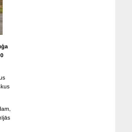
uģa
20
nus
skus
adam,
nījās