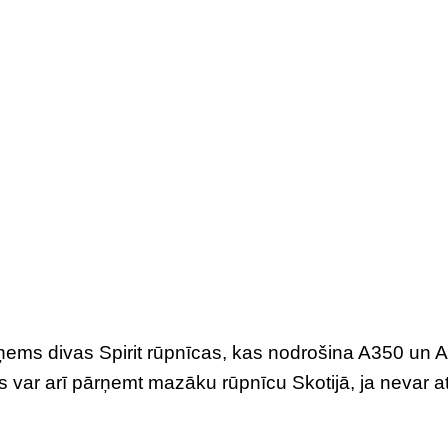
ņems divas Spirit rūpnīcas, kas nodrošina A350 un 
s var arī pārņemt mazāku rūpnīcu Skotijā, ja nevar at