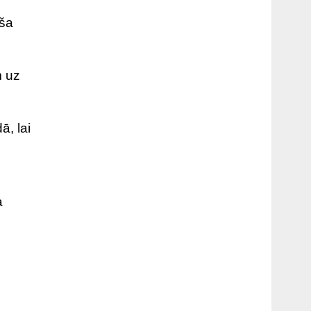
oša
m uz
ā, lai
a