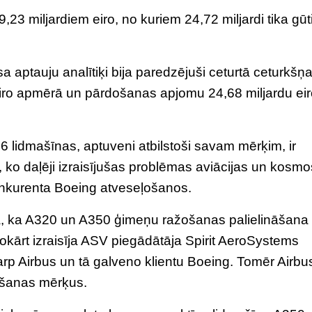
3 miljardiem eiro, no kuriem 24,72 miljardi tika gūti 
tauju analītiķi bija paredzējuši ceturtā ceturkšņ
eiro apmērā un pārdošanas apjomu 24,68 miljardu ei
 lidmašīnas, aptuveni atbilstoši savam mērķim, ir
 ko daļēji izraisījušas problēmas aviācijas un kosm
nkurenta Boeing atveseļošanos.
īja, ka A320 un A350 ģimeņu ražošanas palielināšana
okārt izraisīja ASV piegādātāja Spirit AeroSystems
arp Airbus un tā galveno klientu Boeing. Tomēr Airbu
ošanas mērķus.