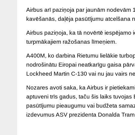
Airbus arī paziņoja par jaunām nodevām 1
kavēšanās, daļēja pasūtījumu atcelšana n
Airbus paziņoja, ka tā novērtē iespējamo i
turpmākajiem ražošanas līmeņiem.
A400M, ko darbina Rietumu lielākie turbopr
nodrošinātu Eiropai neatkarīgu gaisa pār
Lockheed Martin C-130 vai nu jau vairs n
Nozares avoti saka, ka Airbus ir pietieka
aptuveni trīs gadus, taču šis laiks tuvojas
pasūtījumu pieaugumu vai budžeta samazi
izdevumus ASV prezidenta Donalda Tramp