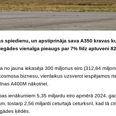
as spiedienu, un apstiprināja sava A350 kravas k
egādes vienalga pieaugs par 7% līdz aptuveni 8
a no jauna iekasēja 300 miljonus eiro (312,84 miljo
kosmosa biznesu, vienlaikus uzsverot iespējamos ri
ašīnas A400M nākotnei.
ības ienākumiem 5,35 miljardu eiro apmērā 2024. g
m, tostarp 2,56 miljardi ceturtajā ceturksnī, kad tā cī
egādes ķēdēs.