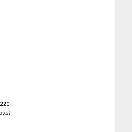
A220
rast