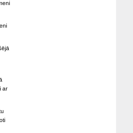
meni
eni
šējā
ā
 ar
tu
oti