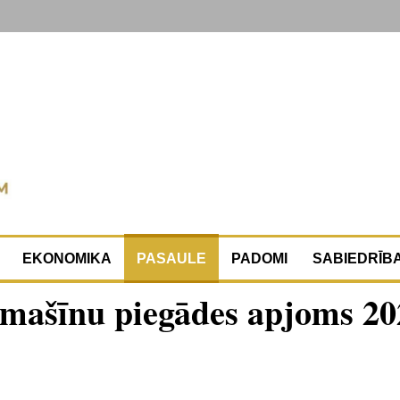
EKONOMIKA
PASAULE
PADOMI
SABIEDRĪB
dmašīnu piegādes apjoms 20