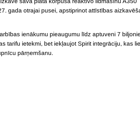
aizkavē sava plata korpusa reaktīvo lidmašīnu A350
27. gada otrajai pusei, apstiprinot attīstības aizkavē
arbības ienākumu pieaugumu līdz aptuveni 7 biljon
tarifu ietekmi, bet iekļaujot Spirit integrāciju, kas li
 rūpnīcu pārņemšanu.