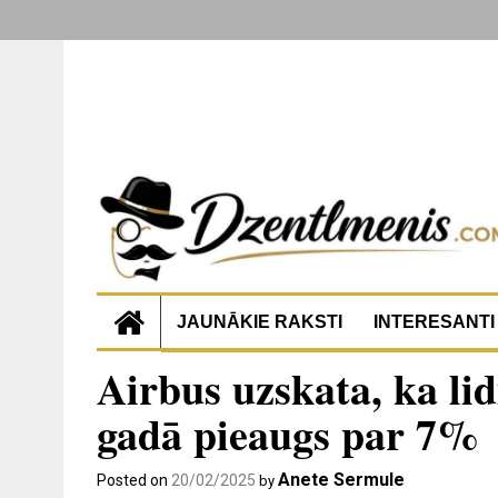
JAUNĀKIE RAKSTI
INTERESANTI
Airbus uzskata, ka li
gadā pieaugs par 7%
Anete Sermule
Posted on
20/02/2025
by