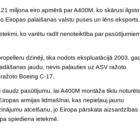
21 miljona eiro apmērā par A400M, ko skārusi ilgst
o Eiropas palaišanas valstu puses un lēns eksports.
etekmi, ko varētu radīt nenoteiktība par pasūtījumie
opelleru dzinēji, tika nodots ekspluatācijā 2003. gad
vadāšanas jaudu, nevis paļauties uz ASV ražoto
eražoto Boeing C-17.
mi daudz pasūtījumu, lai A400M montāža tiktu noturēt
 Eiropas armijas lidmašīnai, kas nepieļauj jaunu
nājumu atcelšanu, jo Eiropa pārskata aizsardzības
a spiediena ietekmē.