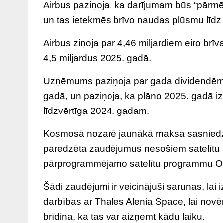
Airbus paziņoja, ka darījumam būs “pārmē
un tas ietekmēs brīvo naudas plūsmu līdz “v
Airbus ziņoja par 4,46 miljardiem eiro b
4,5 miljardus 2025. gadā.
Uzņēmums paziņoja par gada dividendēm 2 
gadā, un paziņoja, ka plāno 2025. gadā izm
līdzvērtīga 2024. gadam.
Kosmosā nozarē jaunākā maksa sasniedz g
paredzēta zaudējumus nesošiem satelītu pr
pārprogrammējamo satelītu programmu O
Šādi zaudējumi ir veicinājuši sarunas, lai
darbības ar Thales Alenia Space, lai novēr
brīdina, ka tas var aizņemt kādu laiku.