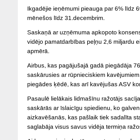
Ikgadējie ieņēmumi pieauga par 6% līdz 69,2
mēnešos līdz 31.decembrim.
Saskaņā ar uzņēmuma apkopoto konsensa ap
vidējo pamatdarbības peļņu 2,6 miljardu 
apmērā.
Airbus, kas pagājušajā gadā piegādāja 766
saskārusies ar rūpnieciskiem kavējumiem,
piegādes ķēdē, kas arī kavējušas ASV ko
Pasaulē lielākais lidmašīnu ražotājs sac
saskārās ar īslaicīgu spiedienu, ko galven
aizkavēšanās, kas pašlaik tiek sadalīta st
saglabāja visus savus vidēja termiņa raž