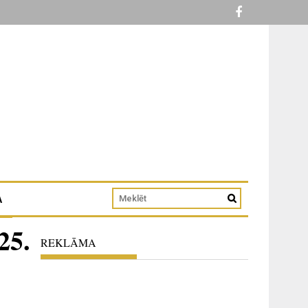
A
25.
REKLĀMA