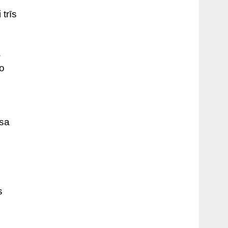
trīs
a
ro
osa
s