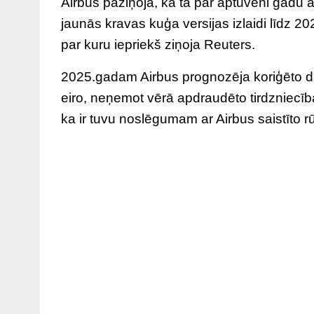
Airbus paziņoja, ka tā par aptuveni gadu 
jaunās kravas kuģa versijas izlaidi līdz 20
par kuru iepriekš ziņoja Reuters.
2025.gadam Airbus prognozēja koriģēto d
eiro, neņemot vērā apdraudēto tirdzniecības 
ka ir tuvu noslēgumam ar Airbus saistīto