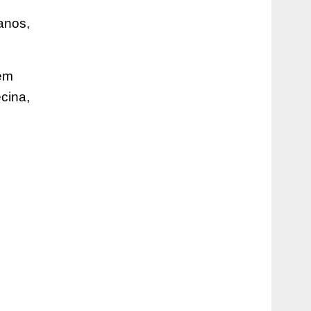
šanos,
iem
ecina,