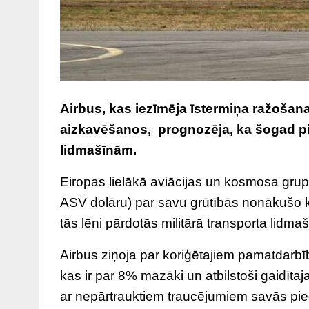
Airbus, kas iezīmēja īstermiņa ražošan
aizkavēšanos, prognozēja, ka šogad pi
lidmašīnām.
Eiropas lielākā aviācijas un kosmosa grup
ASV dolāru) par savu grūtībās nonākušo 
tās lēni pārdotās militārā transporta lidm
Airbus ziņoja par koriģētajiem pamatdarb
kas ir par 8% mazāki un atbilstoši gaidītaja
ar nepārtrauktiem traucējumiem savās pi