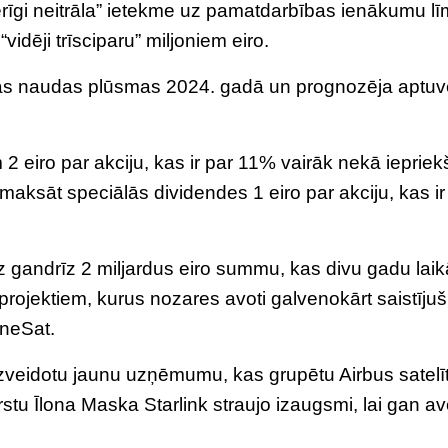
rīgi neitrāla” ietekme uz pamatdarbības ienākumu lī
idēji trīsciparu” miljoniem eiro.
rīvas naudas plūsmas 2024. gadā un prognozēja aptuv
eiro par akciju, kas ir par 11% vairāk nekā iepriek
aksāt speciālās dividendes 1 eiro par akciju, kas ir
andrīz 2 miljardus eiro summu, kas divu gadu laik
ojektiem, kurus nozares avoti galvenokārt saistījuši
neSat.
 izveidotu jaunu uzņēmumu, kas grupētu Airbus satelī
stu Īlona Maska Starlink straujo izaugsmi, lai gan av