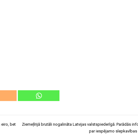
eiro, bet
Ziemeļīrijā brutāli nogalināta Latvijas valstspiederīgā. Parādās in
par iespējamo slepkavības