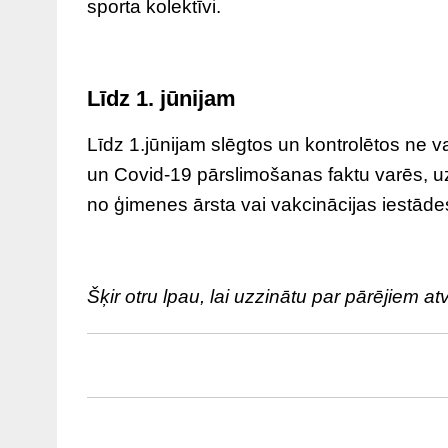
sporta kolektīvi.
Līdz 1. jūnijam
Līdz 1.jūnijam slēgtos un kontrolētos ne va
un Covid-19 pārslimošanas faktu varēs, uzr
no ģimenes ārsta vai vakcinācijas iestāde
Šķir otru lpau, lai uzzinātu par pārējiem at