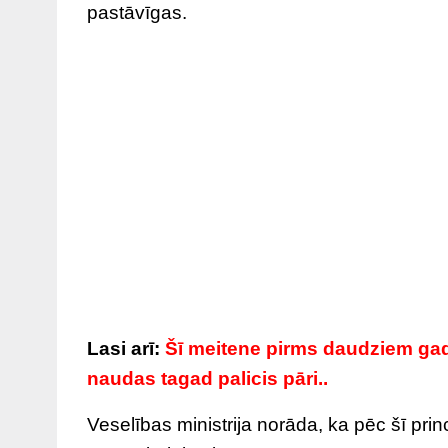
pastāvīgas.
Lasi arī:
Šī meitene pirms daudziem gadie
naudas tagad palicis pāri..
Veselības ministrija norāda, ka pēc šī pri