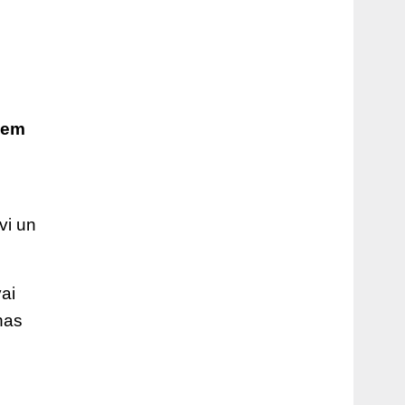
iem
vi un
ai
nas