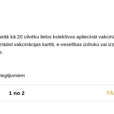
irāk kā 20 cilvēku lielos kolektīvos apliecināt vakcin
ādot vakcinācijas kartīti, e-veselības izdruku vai iz
s.
vieglijumiem
1 no 2
TĀ