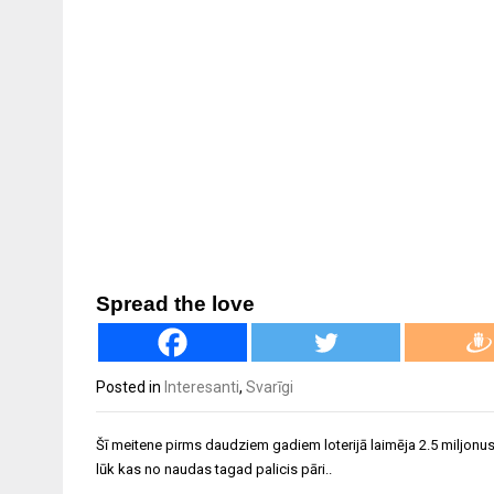
Spread the love
Posted in
Interesanti
,
Svarīgi
Ziņu
Šī meitene pirms daudziem gadiem loterijā laimēja 2.5 miljonus 
izvēlne
lūk kas no naudas tagad palicis pāri..