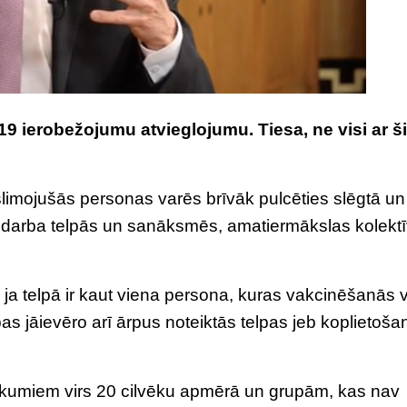
9 ierobežojumu atvieglojumu. Tiesa, ne visi ar š
limojušās personas varēs brīvāk pulcēties slēgtā un
i darba telpās un sanāksmēs, amatiermākslas kolektī
 ja telpā ir kaut viena persona, kuras vakcinēšanās v
s jāievēro arī ārpus noteiktās telpas jeb koplietoša
sākumiem virs 20 cilvēku apmērā un grupām, kas nav