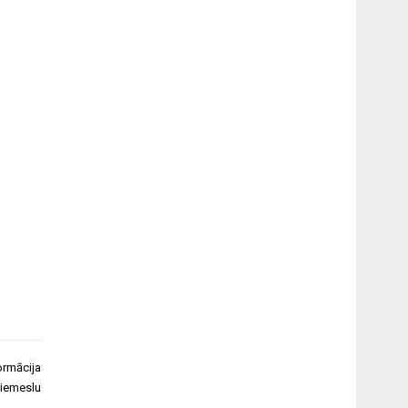
formācija
 iemeslu