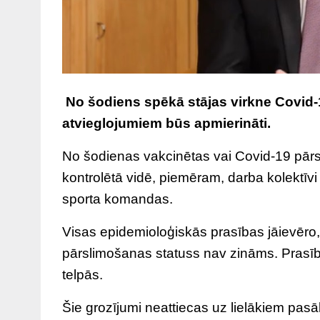
No šodiens spēkā stājas virkne Covid-1
atvieglojumiem būs apmierināti.
No šodienas vakcinētas vai Covid-19 pārs
kontrolētā vidē, piemēram, darba kolektīv
sporta komandas.
Visas epidemioloģiskās prasības jāievēro,
pārslimošanas statuss nav zināms. Prasība
telpās.
Šie grozījumi neattiecas uz lielākiem pa