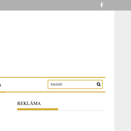
A
REKLĀMA