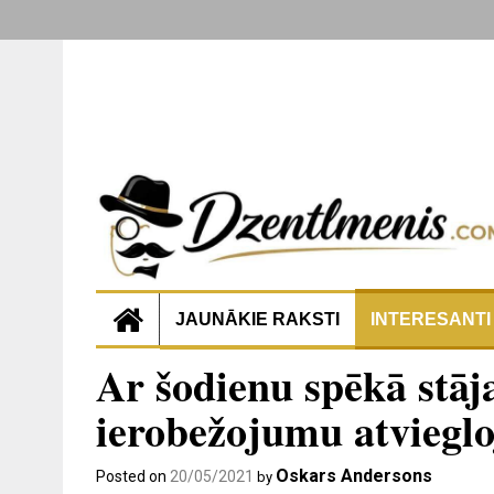
JAUNĀKIE RAKSTI
INTERESANTI
Ar šodienu spēkā stāj
ierobežojumu atviegl
Oskars Andersons
Posted on
20/05/2021
by