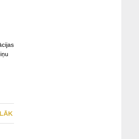
ācijas
ziņu
LĀK