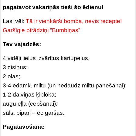
pagatavot vakariņās tieši šo ēdienu!
Lasi vēl:
Tā ir vienkārši bomba, nevis recepte!
Garšīgie pīrādziņi ”Bumbiņas”
Tev vajadzēs:
4 vidēji lielus izvārītus kartupeļus,
3 cīsiņus;
2 olas;
3-4 ēdamk. miltu (un nedaudz miltu panešānai);
1-2 daiviņas ķiploka;
augu eļļa (cepšanai);
sāls, pipari – ēc garšas.
Pagatavošana: