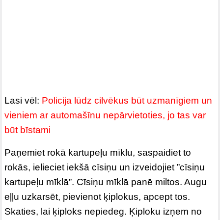
Lasi vēl:
Policija lūdz cilvēkus būt uzmanīgiem un
vieniem ar automašīnu nepārvietoties, jo tas var
būt bīstami
Paņemiet rokā kartupeļu mīklu, saspaidiet to
rokās, ielieciet iekšā cīsiņu un izveidojiet ”cīsiņu
kartupeļu mīklā”. Cīsiņu mīklā panē miltos. Augu
eļļu uzkarsēt, pievienot ķiplokus, apcept tos.
Skaties, lai ķiploks nepiedeg. Ķiploku izņem no