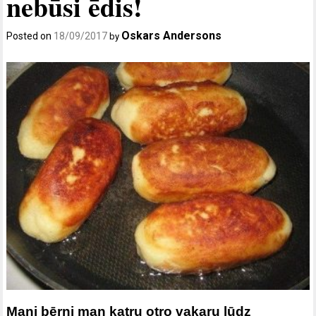
nebūsi ēdis!
Oskars Andersons
Posted on
18/09/2017
by
Mani bērni man katru otro vakaru lūdz