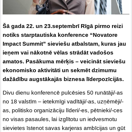
Šā gada 22. un 23.septembrī Rīgā pirmo reizi
notiks starptautiska konference “Novatore
Impact Summit” sieviešu atbalstam, kuras jau
ieņem vai nākotnē vēlas strādāt vadošos
amatos. Pasākuma mērķis – veicināt sieviešu
ekonomisko aktivitāti un sekmēt dzimumu
dažādību augstākajās biznesa līderpozīcijās.
Divu dienu konferencē pulcēsies 50 runātāji/-as
no 18 valstīm – ietekmīgi vadītāji/-as, uzņēmēji/-
as, politisko organizāciju līderi/-es, pētnieki/-ces
no visas pasaules, lai izglītotu un iedvesmotu
sievietes īstenot savas karjeras ambīcijas un gūt