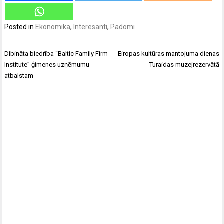
Posted in
Ekonomika
,
Interesanti
,
Padomi
Ziņu
Dibināta biedrība “Baltic Family Firm
Eiropas kultūras mantojuma dienas
izvēlne
Institute” ģimenes uzņēmumu
Turaidas muzejrezervātā
atbalstam