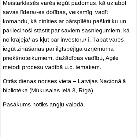
Meistarklasēs varēs iegūt padomus, kā uzlabot
savas līdera/-es dotības, veiksmīgi vadīt
komandu, kā cīnīties ar pārspīlētu paškritiku un
pārliecinoši stāstīt par saviem sasniegumiem, kā
no krājēja/-as kļūt par investoru/-i. Tāpat varēs
iegūt zināšanas par ilgtspējīga uzņēmuma
priekšnoteikumiem, dažādības vadību, Agile
metodi procesu vadībā u.c. tematiem.
Otrās dienas norises vieta – Latvijas Nacionālā
bibliotēka (Mūkusalas ielā 3, Rīgā).
Pasākums notiks angļu valodā.