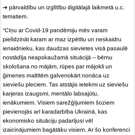
➔ pārvaldību un izglītību digitālajā laikmetā u.c.
tematiem.
“Cīņu ar Covid-19 pandēmiju mēs varam
pielīdzināt karam ar maz izpētītu un neskaidru
ienaidnieku, kas daudzas sievietes visā pasaulē
nostādīja neapskaužamā situācijā – bērnu
skološana no mājām, rūpes par mājokli un
ģimenes maltītēm galvenokārt nonāca uz
sieviešu pleciem. Tas atstājis ietekmi uz sieviešu
karjeras izaugsmi, mentālo labsajūtu,
ienākumiem. Visiem sarežģījumiem šoziem
pievienojās arī karadarbība Ukrainā, kas
ekonomisko situāciju padarījusi vēl
izaicinājumiem bagātāku visiem. Ar šo konferenci