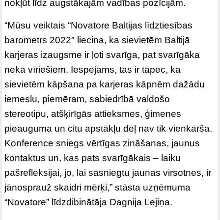
nokļūt līdz augstākajām vadības pozīcijām.
“Mūsu veiktais “Novatore Baltijas līdztiesības
barometrs 2022″ liecina, ka sievietēm Baltijā
karjeras izaugsme ir ļoti svarīga, pat svarīgāka
nekā vīriešiem. Iespējams, tas ir tāpēc, ka
sievietēm kāpšana pa karjeras kāpnēm dažādu
iemeslu, piemēram, sabiedrībā valdošo
stereotipu, atšķirīgās attieksmes, ģimenes
pieauguma un citu apstākļu dēļ nav tik vienkārša.
Konference sniegs vērtīgas zināšanas, jaunus
kontaktus un, kas pats svarīgākais – laiku
pašrefleksijai, jo, lai sasniegtu jaunas virsotnes, ir
jānosprauž skaidri mērķi,” stāsta uzņēmuma
“Novatore” līdzdibinātāja Dagnija Lejiņa.